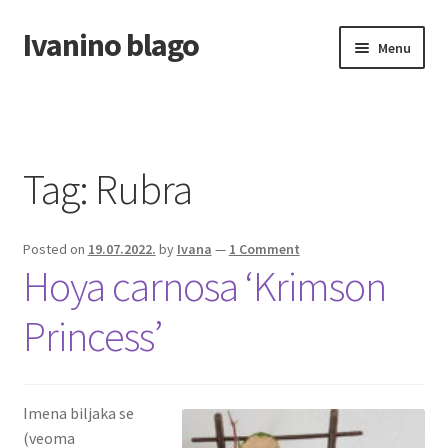
Ivanino blago
Skip
Skip
Menu
to
to
navigation
content
Home
O nama/About us
Tag:
Rubra
Foto galerija
Posted on
19.07.2022.
by
Ivana
—
1 Comment
Hoya carnosa ‘Krimson
Princess’
Imena biljaka se
(veoma