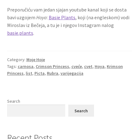
Preporučiću vam jedan sjajan youtube kanal koji se dosta
bavi uzgojem
Hoya
:
Basie Plants
, koji (na engleskom) vodi
Miroslav iz Bečeja, a tu je i njegov Instagram nalog
basie.plants
.
Category:
Moje Hoje
Tags:
carnosa
,
Crimson Princess
,
cveće
,
cvet
,
Hoya
,
Krimson
Princess
,
list
,
Picta
,
Rubra
,
varijegacija
Search
Search
Recent Posts