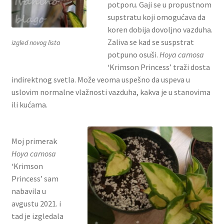
potporu. Gaji se u propustnom
supstratu koji omogućava da
koren dobija dovoljno vazduha.
Zaliva se kad se suspstrat
izgled novog lista
potpuno osuši.
Hoya carnosa
‘Krimson Princess’ traži dosta
indirektnog svetla. Može veoma uspešno da uspeva u
uslovim normalne vlažnosti vazduha, kakva je u stanovima
ili kućama.
Moj primerak
Hoya carnosa
‘Krimson
Princess’ sam
nabavila u
avgustu 2021. i
tad je izgledala