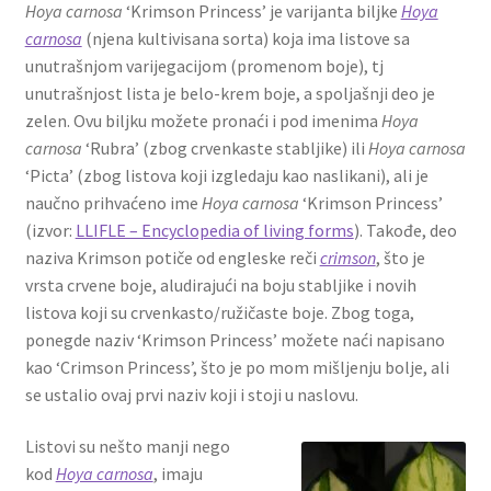
Hoya carnosa
‘Krimson Princess’ je varijanta biljke
Hoya
carnosa
(njena kultivisana sorta) koja ima listove sa
unutrašnjom varijegacijom (promenom boje), tj
unutrašnjost lista je belo-krem boje, a spoljašnji deo je
zelen. Ovu biljku možete pronaći i pod imenima
Hoya
carnosa
‘Rubra’ (zbog crvenkaste stabljike) ili
Hoya carnosa
‘Picta’ (zbog listova koji izgledaju kao naslikani), ali je
naučno prihvaćeno ime
Hoya carnosa
‘Krimson Princess’
(izvor:
LLIFLE – Encyclopedia of living forms
). Takođe, deo
naziva Krimson potiče od engleske reči
crimson
, što je
vrsta crvene boje, aludirajući na boju stabljike i novih
listova koji su crvenkasto/ružičaste boje. Zbog toga,
ponegde naziv ‘Krimson Princess’ možete naći napisano
kao ‘Crimson Princess’, što je po mom mišljenju bolje, ali
se ustalio ovaj prvi naziv koji i stoji u naslovu.
Listovi su nešto manji nego
kod
Hoya carnosa
, imaju