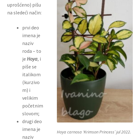
uprošćeno) pišu
na sledeći način:
prvi deo
imena je
naziv
roda – to
je
Hoya
, i
piše se
italikom
(kurzivo
m) i
velikim
početnim
slovom;
drugi deo
imena je
Hoya carnosa
‘Krimson Princess’ jul 2022.
naziv