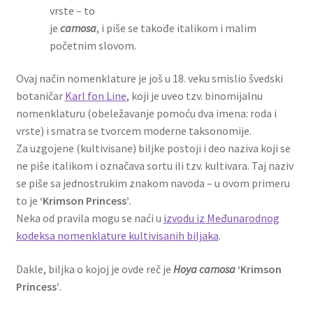
vrste – to
je
carnosa
, i piše se takođe italikom i malim
početnim slovom.
Ovaj način nomenklature je još u 18. veku smislio švedski
botaničar
Karl fon Line
, koji je uveo tzv. binomijalnu
nomenklaturu (obeležavanje pomoću dva imena: roda i
vrste) i smatra se tvorcem moderne taksonomije.
Za uzgojene (kultivisane) biljke postoji i deo naziva koji se
ne piše italikom i označava sortu ili tzv. kultivara. Taj naziv
se piše sa jednostrukim znakom navoda – u ovom primeru
to je
‘Krimson Princess’
.
Neka od pravila mogu se naći u
izvodu iz Međunarodnog
kodeksa nomenklature kultivisanih biljaka
.
Dakle, biljka o kojoj je ovde reč je
Hoya carnosa
‘Krimson
Princess’
.