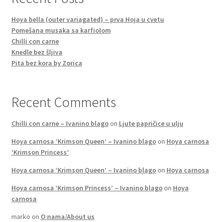
Hoya bella (outer variagated) – prva Hoja u cvetu
Pomešana musaka sa karfiolom
Chilli con carne
Knedle bez šljiva
Pita bez kora by Zorica
Recent Comments
Chilli con carne – Ivanino blago
on
Ljute papričice u ulju
Hoya carnosa ‘Krimson Queen’ – Ivanino blago
on
Hoya carnosa
‘Krimson Princess’
Hoya carnosa ‘Krimson Queen’ – Ivanino blago
on
Hoya carnosa
Hoya carnosa ‘Krimson Princess’ – Ivanino blago
on
Hoya
carnosa
marko
on
O nama/About us