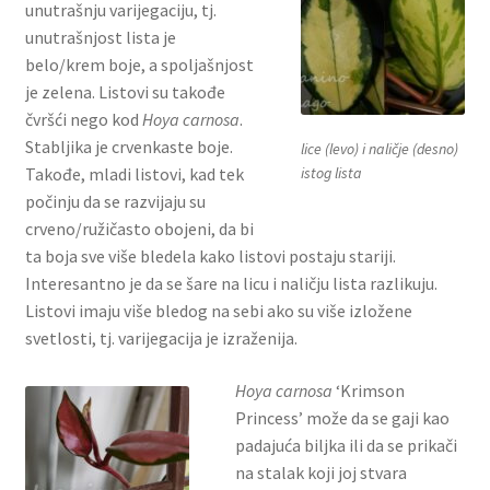
unutrašnju varijegaciju, tj.
unutrašnjost lista je
belo/krem boje, a spoljašnjost
je zelena. Listovi su takođe
čvršći nego kod
Hoya carnosa
.
Stabljika je crvenkaste boje.
lice (levo) i naličje (desno)
istog lista
Takođe, mladi listovi, kad tek
počinju da se razvijaju su
crveno/ružičasto obojeni, da bi
ta boja sve više bledela kako listovi postaju stariji.
Interesantno je da se šare na licu i naličju lista razlikuju.
Listovi imaju više bledog na sebi ako su više izložene
svetlosti, tj. varijegacija je izraženija.
Hoya carnosa
‘Krimson
Princess’ može da se gaji kao
padajuća biljka ili da se prikači
na stalak koji joj stvara