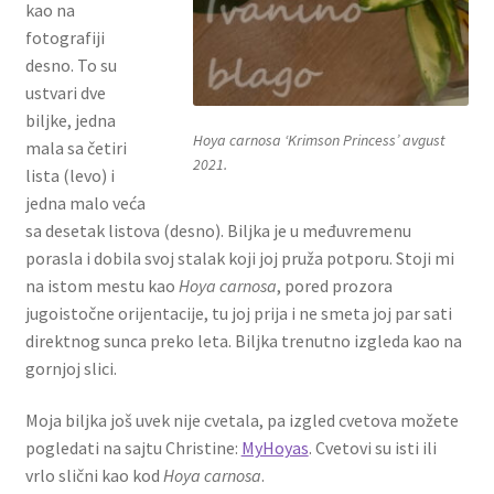
kao na
fotografiji
desno. To su
ustvari dve
biljke, jedna
Hoya carnosa
‘Krimson Princess’ avgust
mala sa četiri
2021.
lista (levo) i
jedna malo veća
sa desetak listova (desno). Biljka je u međuvremenu
porasla i dobila svoj stalak koji joj pruža potporu. Stoji mi
na istom mestu kao
Hoya carnosa
, pored prozora
jugoistočne orijentacije, tu joj prija i ne smeta joj par sati
direktnog sunca preko leta. Biljka trenutno izgleda kao na
gornjoj slici.
Moja biljka još uvek nije cvetala, pa izgled cvetova možete
pogledati na sajtu Christine:
MyHoyas
. Cvetovi su isti ili
vrlo slični kao kod
Hoya carnosa
.