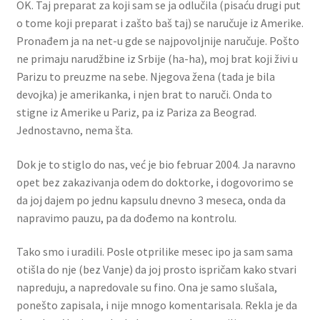
OK. Taj preparat za koji sam se ja odlučila (pisaću drugi put
o tome koji preparat i zašto baš taj) se naručuje iz Amerike.
Pronađem ja na net-u gde se najpovoljnije naručuje. Pošto
ne primaju narudžbine iz Srbije (ha-ha), moj brat koji živi u
Parizu to preuzme na sebe. Njegova žena (tada je bila
devojka) je amerikanka, i njen brat to naruči. Onda to
stigne iz Amerike u Pariz, pa iz Pariza za Beograd.
Jednostavno, nema šta.
Dok je to stiglo do nas, već je bio februar 2004. Ja naravno
opet bez zakazivanja odem do doktorke, i dogovorimo se
da joj dajem po jednu kapsulu dnevno 3 meseca, onda da
napravimo pauzu, pa da dođemo na kontrolu.
Tako smo i uradili. Posle otprilike mesec ipo ja sam sama
otišla do nje (bez Vanje) da joj prosto ispričam kako stvari
napreduju, a napredovale su fino. Ona je samo slušala,
ponešto zapisala, i nije mnogo komentarisala. Rekla je da