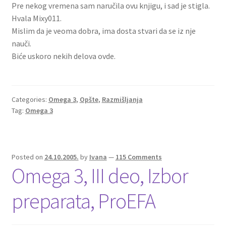
Pre nekog vremena sam naručila ovu knjigu, i sad je stigla.
Hvala Mixy011.
Mislim da je veoma dobra, ima dosta stvari da se iz nje
nauči.
Biće uskoro nekih delova ovde.
Categories:
Omega 3
,
Opšte
,
Razmišljanja
Tag:
Omega 3
Posted on
24.10.2005.
by
Ivana
—
115 Comments
Omega 3, III deo, Izbor
preparata, ProEFA