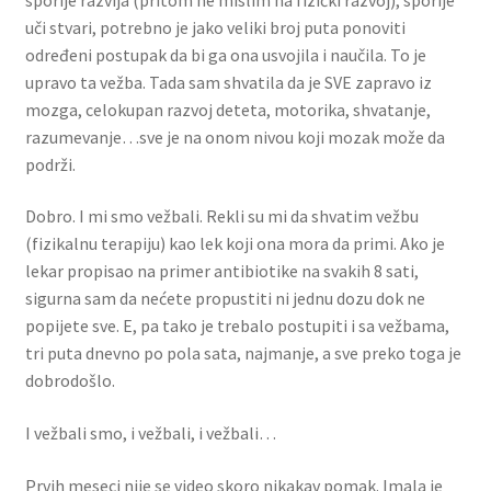
uči stvari, potrebno je jako veliki broj puta ponoviti
određeni postupak da bi ga ona usvojila i naučila. To je
upravo ta vežba. Tada sam shvatila da je SVE zapravo iz
mozga, celokupan razvoj deteta, motorika, shvatanje,
razumevanje…sve je na onom nivou koji mozak može da
podrži.
Dobro. I mi smo vežbali. Rekli su mi da shvatim vežbu
(fizikalnu terapiju) kao lek koji ona mora da primi. Ako je
lekar propisao na primer antibiotike na svakih 8 sati,
sigurna sam da nećete propustiti ni jednu dozu dok ne
popijete sve. E, pa tako je trebalo postupiti i sa vežbama,
tri puta dnevno po pola sata, najmanje, a sve preko toga je
dobrodošlo.
I vežbali smo, i vežbali, i vežbali…
Prvih meseci nije se video skoro nikakav pomak. Imala je