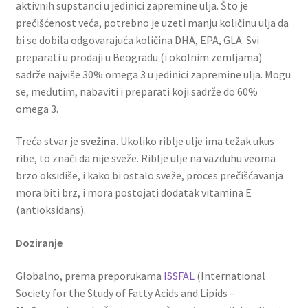
aktivnih supstanci u jedinici zapremine ulja. Što je
prečišćenost veća, potrebno je uzeti manju količinu ulja da
bi se dobila odgovarajuća količina DHA, EPA, GLA. Svi
preparati u prodaji u Beogradu (i okolnim zemljama)
sadrže najviše 30% omega 3 u jedinici zapremine ulja. Mogu
se, međutim, nabaviti i preparati koji sadrže do 60%
omega 3.
Treća stvar je
svežina
. Ukoliko riblje ulje ima težak ukus
ribe, to znači da nije sveže. Riblje ulje na vazduhu veoma
brzo oksidiše, i kako bi ostalo sveže, proces prečišćavanja
mora biti brz, i mora postojati dodatak vitamina E
(antioksidans).
Doziranje
Globalno, prema preporukama
ISSFAL
(International
Society for the Study of Fatty Acids and Lipids –