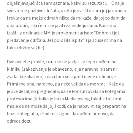
objašnjavajući šta sam saznala, kakvi su rezultati… Ona je
sve vreme pažljivo slušala, uzela je sve što sam joj ja donela
i rekla da ne može odmah ništa da mi kaže, da joj to dam da
ona prouči, i da će mi se javiti za nedelju dana. Kad smo
izašli iz ordinacije MM je prokomentarisao: “Dobro si joj
predavanje održala. Jel položila ispit?” (ja studentima na
faksu držim vežbe)
Dve nedelje prošle, i ona se ne javlja. Ja lepo dođem na
kliniku (zakazivanje je obavezno, a ja naravno nisam ni
zvala da zakažem) i nacrtam se ispred njene ordinacije.
Primi me ona, naravno, pa neće valjda da me vrati. Kaže da
je sve detaljno pregledala, da se konsultovala sa kolegama
profesorima (klinika je baza Medicinskog fakulteta) i oni
misle da ne može da joj škodi, da ja nabavim taj preparat na
bazi ribljeg ulja, i kad mi stigne, da dođem ponovo, da
odrede dozu.