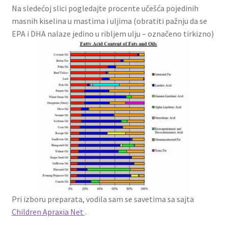
Na sledećoj slici pogledajte procente učešća pojedinih
masnih kiselina u mastima i uljima (obratiti pažnju da se
EPA i DHA nalaze jedino u ribljem ulju – označeno tirkizno)
Pri izboru preparata, vodila sam se savetima sa sajta
Children Apraxia Net
.