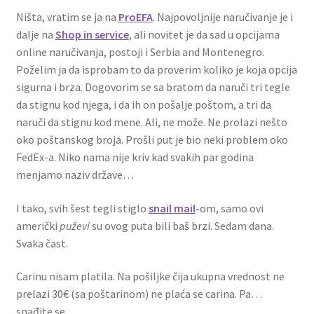
Ništa, vratim se ja na
ProEFA
. Najpovoljnije naručivanje je i
dalje na
Shop in service
, ali novitet je da sad u opcijama
online naručivanja, postoji i Serbia and Montenegro.
Poželim ja da isprobam to da proverim koliko je koja opcija
sigurna i brza. Dogovorim se sa bratom da naruči tri tegle
da stignu kod njega, i da ih on pošalje poštom, a tri da
naruči da stignu kod mene. Ali, ne može. Ne prolazi nešto
oko poštanskog broja. Prošli put je bio neki problem oko
FedEx-a. Niko nama nije kriv kad svakih par godina
menjamo naziv države…
I tako, svih šest tegli stiglo
snail mail
-om, samo ovi
američki
puževi
su ovog puta bili baš brzi. Sedam dana.
Svaka čast.
Carinu nisam platila. Na pošiljke čija ukupna vrednost ne
prelazi 30€ (sa poštarinom) ne plaća se carina. Pa…
snađite se.