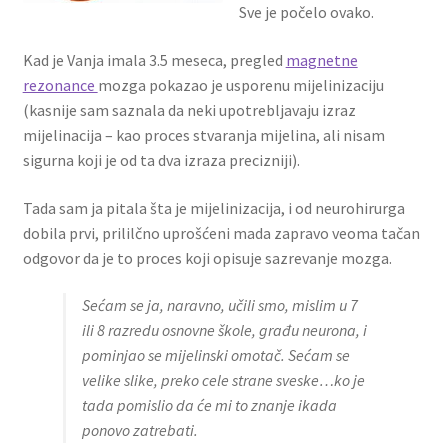
Sve je počelo ovako.
Kad je Vanja imala 3.5 meseca, pregled
magnetne
rezonance
mozga pokazao je usporenu mijelinizaciju
(kasnije sam saznala da neki upotrebljavaju izraz
mijelinacija – kao proces stvaranja mijelina, ali nisam
sigurna koji je od ta dva izraza precizniji).
Tada sam ja pitala šta je mijelinizacija, i od neurohirurga
dobila prvi, prililčno uprošćeni mada zapravo veoma tačan
odgovor da je to proces koji opisuje sazrevanje mozga.
Sećam se ja, naravno, učili smo, mislim u 7
ili 8 razredu osnovne škole, građu neurona, i
pominjao se mijelinski omotač. Sećam se
velike slike, preko cele strane sveske…ko je
tada pomislio da će mi to znanje ikada
ponovo zatrebati.