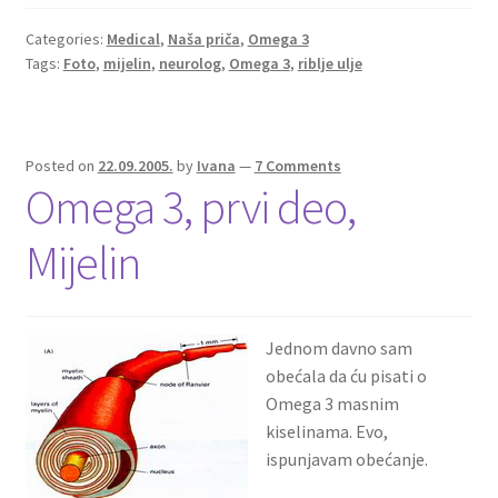
Categories:
Medical
,
Naša priča
,
Omega 3
Tags:
Foto
,
mijelin
,
neurolog
,
Omega 3
,
riblje ulje
Posted on
22.09.2005.
by
Ivana
—
7 Comments
Omega 3, prvi deo,
Mijelin
Jednom davno sam
obećala da ću pisati o
Omega 3 masnim
kiselinama. Evo,
ispunjavam obećanje.