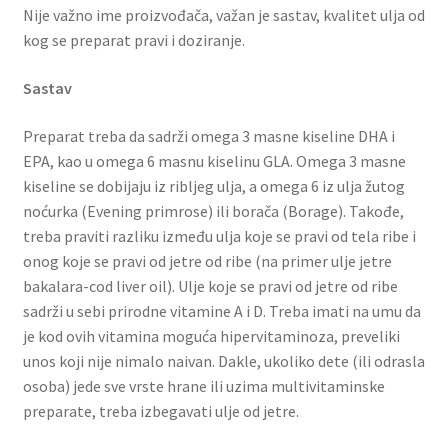
Nije važno ime proizvođača, važan je sastav, kvalitet ulja od
kog se preparat pravi i doziranje.
Sastav
Preparat treba da sadrži omega 3 masne kiseline DHA i
EPA, kao u omega 6 masnu kiselinu GLA. Omega 3 masne
kiseline se dobijaju iz ribljeg ulja, a omega 6 iz ulja žutog
noćurka (Evening primrose) ili borača (Borage). Takođe,
treba praviti razliku između ulja koje se pravi od tela ribe i
onog koje se pravi od jetre od ribe (na primer ulje jetre
bakalara-cod liver oil). Ulje koje se pravi od jetre od ribe
sadrži u sebi prirodne vitamine A i D. Treba imati na umu da
je kod ovih vitamina moguća hipervitaminoza, preveliki
unos koji nije nimalo naivan. Dakle, ukoliko dete (ili odrasla
osoba) jede sve vrste hrane ili uzima multivitaminske
preparate, treba izbegavati ulje od jetre.