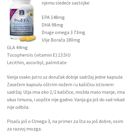
njemu sledeće sastojke:
EPA 148mg
DHA 98mg
Druge omega 3 73mg
Ulje Borača 180mg
GLA 44mg
Tocopherols (vitamin E) 13.5IU
Lecithin, ascorbyl, palmitate
Vanja svako jutro uz doručak dobije sadržaj jedne kapsule.
Zasečem kapsulu oštrim nožem i u kašičicu istisnem
sadržaj. Ulja ima oko 1/2 kašičice, možda malo manje, ima
ukus limuna, i uopšte nije gadno. Vanja ga još do sad nikad
nije odbila.
Pisaću još o Omega 3, na primer za šta su još dobre, osim
za razvoj mozga.