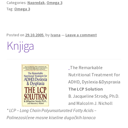
Categories:
Napredak
,
Omega 3
Tag:
Omega 3
Posted on
29.10.2005.
by
Ivana
—
Leave a comment
Knjiga
The Remarkable
Nutritional Treatment for
ADHD, Dyslexia &Dyspraxia
The LCP Solution
B. Jacqueline Strody, Ph.D.
and Malcolm J. Nicholl
* LCP – Long Chain Polyunsaturated Fatty Acids –
Polinezasićene masne kiseline dugačkih lanaca