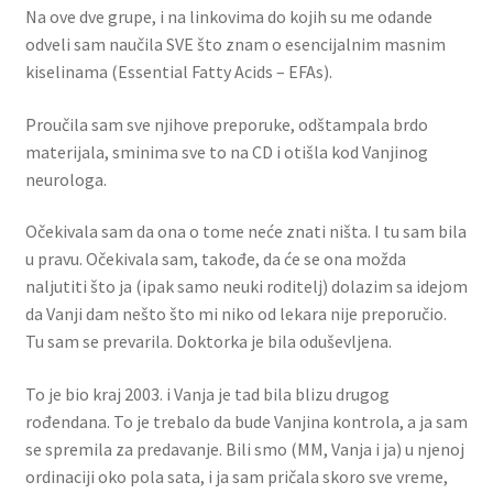
Na ove dve grupe, i na linkovima do kojih su me odande
odveli sam naučila SVE što znam o esencijalnim masnim
kiselinama (Essential Fatty Acids – EFAs).
Proučila sam sve njihove preporuke, odštampala brdo
materijala, sminima sve to na CD i otišla kod Vanjinog
neurologa.
Očekivala sam da ona o tome neće znati ništa. I tu sam bila
u pravu. Očekivala sam, takođe, da će se ona možda
naljutiti što ja (ipak samo neuki roditelj) dolazim sa idejom
da Vanji dam nešto što mi niko od lekara nije preporučio.
Tu sam se prevarila. Doktorka je bila oduševljena.
To je bio kraj 2003. i Vanja je tad bila blizu drugog
rođendana. To je trebalo da bude Vanjina kontrola, a ja sam
se spremila za predavanje. Bili smo (MM, Vanja i ja) u njenoj
ordinaciji oko pola sata, i ja sam pričala skoro sve vreme,