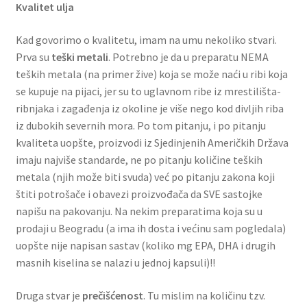
Kvalitet ulja
Kad govorimo o kvalitetu, imam na umu nekoliko stvari.
Prva su
teški metali
. Potrebno je da u preparatu NEMA
teških metala (na primer žive) koja se može naći u ribi koja
se kupuje na pijaci, jer su to uglavnom ribe iz mrestilišta-
ribnjaka i zagađenja iz okoline je više nego kod divljih riba
iz dubokih severnih mora. Po tom pitanju, i po pitanju
kvaliteta uopšte, proizvodi iz Sjedinjenih Američkih Država
imaju najviše standarde, ne po pitanju količine teških
metala (njih može biti svuda) već po pitanju zakona koji
štiti potrošače i obavezi proizvođača da SVE sastojke
napišu na pakovanju. Na nekim preparatima koja su u
prodaji u Beogradu (a ima ih dosta i većinu sam pogledala)
uopšte nije napisan sastav (koliko mg EPA, DHA i drugih
masnih kiselina se nalazi u jednoj kapsuli)!!
Druga stvar je
prečišćenost
. Tu mislim na količinu tzv.