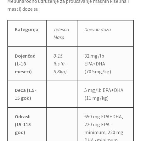
Međunarodno udruženje za proučavanje masnih kiselina i
masti) doze su
Kategorija
Telesna
Dnevna doza
Masa
Dojenčad
0-15
32 mg/lb
(1-18
lbs (0-
EPA+DHA
meseci)
6.8kg)
(70.5mg/kg)
Deca (1.5-
5 mg/lb EPA+DHA
15 god)
(11 mg/kg)
Odrasli
650 mg EPA+DHA,
(15-115
220 mg EPA -
god)
minimum, 220 mg
DHA -minimum