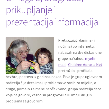
prikupljanje i
prezentacija informacija
Pretražujući danima (i
noćima) po internetu,
nabasah na dve diskusione
grupe na Yahoo:
myelin-
mail
i
Children Apraxia Net
pretražila i pročitala
bezbroj postova iz godina unazad. Prva je grupa uglavnom
roditelja čija deca imaju problema vezanih za mijelin, a
druga, pomalo za mene neočekivano, grupa roditelja dece
koja ne govore, kasno su progovorila ili imaju drugih
problema sa govorom.