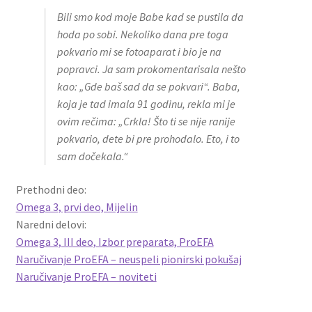
Bili smo kod moje Babe kad se pustila da
hoda po sobi. Nekoliko dana pre toga
pokvario mi se fotoaparat i bio je na
popravci. Ja sam prokomentarisala nešto
kao: „Gde baš sad da se pokvari“. Baba,
koja je tad imala 91 godinu, rekla mi je
ovim rečima: „Crkla! Što ti se nije ranije
pokvario, dete bi pre prohodalo. Eto, i to
sam dočekala.“
Prethodni deo:
Omega 3, prvi deo, Mijelin
Naredni delovi:
Omega 3, III deo, Izbor preparata, ProEFA
Naručivanje ProEFA – neuspeli pionirski pokušaj
Naručivanje ProEFA – noviteti