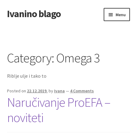
Ivanino blago
Skip
Skip
Menu
to
to
navigation
content
Home
O nama/About us
Category:
Omega 3
Foto galerija
Riblje ulje i tako to
Posted on
22.12.2019.
by
Ivana
—
4 Comments
Naručivanje ProEFA –
noviteti