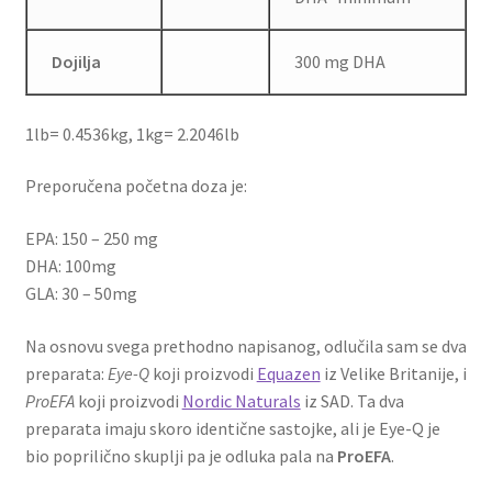
Dojilja
300 mg DHA
1lb= 0.4536kg, 1kg= 2.2046lb
Preporučena početna doza je:
EPA: 150 – 250 mg
DHA: 100mg
GLA: 30 – 50mg
Na osnovu svega prethodno napisanog, odlučila sam se dva
preparata:
Eye-Q
koji proizvodi
Equazen
iz Velike Britanije, i
ProEFA
koji proizvodi
Nordic Naturals
iz SAD. Ta dva
preparata imaju skoro identične sastojke, ali je Eye-Q je
bio poprilično skuplji pa je odluka pala na
ProEFA
.