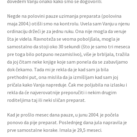
dovedem Vanju onako kako smo se dogovorili.
Negde na polovini pauze uzimanja preparata (polovina
maja 2004.) otišli smo na kontrolu. Uvela sam Vanju u njenu
ordinaciju držeći je za jednu ruku. Ona nije mogla da veruje
šta je videla. Ravnoteža se veoma poboljšala, mogla je
samostalno da stoji oko 30 sekundi (što je samo tri meseca
pre toga bilo potpuno nezamislivo), više je brbljala, tražila
da joj čitam neke knjige koje sam ponela da se zabavljamo
dok čekamo. Tada mi je rekla da je kad sam ja bila
prethodni put, ona mislila da ja izmišljam kad sam joj
pričala kako Vanja napreduje. Čak me poljubila na izlasku i
rekla da će najverovatnije preporučiti i nekim drugim
roditeljima taj ili neki sličan preparat.
Kad je prošlo mesec dana pauze, u junu 2004. je počela
ponovo da pije preparat. Poslednjeg dana jula napravila je
prve samostalne korake. Imala je 29,5 meseci.