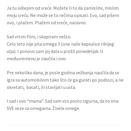
Ja tu odlepim od sreće. Možete li to da zamislite, mislim
moju sreću. Ne može se to rečima opisati. Evo, sad pišem
ovo, i plačem. Plačem od sreće, naravno.
Sad vrtim film, i skapiram nešto.
Celo leto nije pila omega 3 (one naše kapsulice ribljeg
ulja). I ponovo sam joj dala u prošli ponedeljak. U
međuvremenu je naučila i ovo:
Pre nekoliko dana, je posle godina vežbanja naučila da se
igra sa automobilom tako što će ga gurati po podlozi, a ne
okretati, bacati, ili stavljati u usta.
I sad i ovo “mama”. Sad sam sto posto sigurna, da to ima
SVE veze sa omegama. Živele omege.