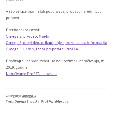
A što se tiče pionirskih poduhvata, probaću naredni put
ponovo.
Prethodni tekstovi:
Omega 3, prvi deo, Mijelin
Omega 3, drugi deo, prikupljanje i prezentacija informacija
Omega 3, III deo, Izbor preparata, ProEFA
Pročitajte i naredni tekst, sa novitetima u naručivanju, iz
2019. godine:
Naručivanje ProEFA – noviteti
Category:
Omega 3
Tags:
Omega 3
,
pošta
,
ProEFA
,
riblje ulje