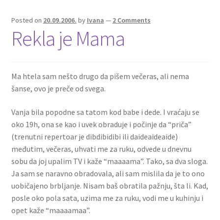
Posted on
20.09.2006.
by
Ivana
—
2 Comments
Rekla je Mama
Ma htela sam nešto drugo da pišem večeras, ali nema
šanse, ovo je preče od svega.
Vanja bila popodne sa tatom kod babe i dede. I vraćaju se
oko 19h, ona se kao i uvek obraduje i počinje da “priča”
(trenutni repertoar je dibdibidibi ili daideaideaide)
međutim, večeras, uhvati me za ruku, odvede u dnevnu
sobu da joj upalim TV i kaže “maaaama”. Tako, sa dva sloga.
Ja sam se naravno obradovala, ali sam mislila da je to ono
uobičajeno brbljanje. Nisam baš obratila pažnju, šta li. Kad,
posle oko pola sata, uzima me za ruku, vodi me u kuhinju i
opet kaže “maaaamaa”.