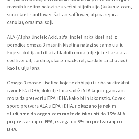
masnih kiselina nalazi se u većini biljnih ulja (kukuruz-corn,
suncokret-sunflower, šafran-safflower, uljana repica-
canola), orasima, soji.
ALA (Alpha linoleic Acid, alfa linolelinska kiselina) iz
porodice omega 3 masnih kiselina nalazi se samo u ulju
koje se dobija od riba iz hladnih mora (ulje jetre bakalara-
cod liver oil, sardine, skuše-mackerel, sardele-anchovies)
kao i u ulju lana.
Omega 3 masne kiseline koje se dobijaju iz riba su direktni
izvor EPA i DHA, dok ulje lana sadrži ALA koju organizam
mora da pretvori u EPA i DHA kako bi ih iskoristio. Čovek
sporo pretvara ALA u EPA i DHA.
Pokazano je nekim
studijama da organizam može da iskoristi do 15% ALA
pri pretvaranju u EPA, i svega do 5% pri pretvaranju u
DHA.