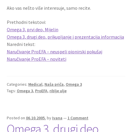
Ako vas nešto više interesuje, samo recite.
Prethodni tekstovi:
Omega 3, prvi deo, Mijelin
Omega 3, drugi deo, prikupljanje i prezentacija informacija
Naredni tekst:
Naručivanje ProEFA – neuspeli pionirski pokušaj
Naručivanje ProEFA – noviteti
Categories:
Medical
,
Naša priča
,
Omega 3
Tags:
Omega 3
,
ProEFA
,
riblje ulje
Posted on
06.10.2005.
by
Ivana
—
1 Comment
Omega 3, drugi deo,