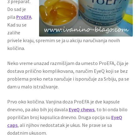
3 preparat.
Do sad je
pila
ProEFA
.
Kad su se
zalihe
privele kraju, spremim se ja u akciju naručivanja novih
količina.
Neko vreme unazad razmišljam da umesto ProEFA, čija je
dostava prilično komplikovana, naručim EyeQ koji se bez
problema preko neta naručuje i isporučuje za Srbiju, pa se
dam u malo istraživanje.
Prvo oko količina. Vanjina doza ProEFA je dve kapsule
dnevno, pa ako bih joj davala
EyeQ chews
, to bi onda bilo
popriličan broj kapsulica dnevno. Druga opcija su
EyeQ
caps
, ali njihov nedostatak je ukus. Ne prave se sa
dodatnim ukusom.