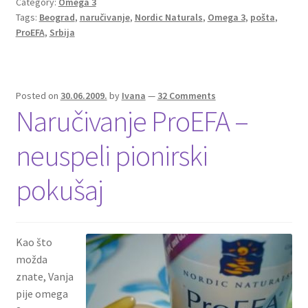
Category:
Omega 3
noviteti
Tags:
Beograd
,
naručivanje
,
Nordic Naturals
,
Omega 3
,
pošta
,
ProEFA
,
Srbija
Posted on
30.06.2009.
by
Ivana
—
32 Comments
Naručivanje ProEFA –
neuspeli pionirski
pokušaj
Kao što
možda
znate, Vanja
pije omega