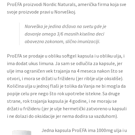
ProEFA proizvodi Nordic Naturals, američka firma koja sve
svoje proizvode pravi u Norveškoj.
Norveška je jedina država na svetu gde je
davanje omega 3/6 masnih kiselina deci
obavezno zakonom, slično imunizaciji.
ProEFA se prodaje u obliku softgel kapsula i u obliku ulja, i
ima dodat ukus limuna. Ja sam se odlučila za kapsule, jer
ulje ima ograničen vek trajanja na 4 meseca nakon što se
otvori, i mora se držati u frižideru (jer riblje ulje oksidiše).
Količina ulja u jednoj flaši je tolika da Vanja ne bi mogla da
popije celu pre nego što rok upotrebe istekne. Sa druge
strane, rok trajanja kapsula je 4 godine, i ne moraju se
držati u frižideru (jer je ulje hermetički zatvoreno u kapsuli
i ne dolazi do oksidacije jer nema dodira sa vazduhom).
Jedna kapsula ProEFA ima 1000mg ulja i u