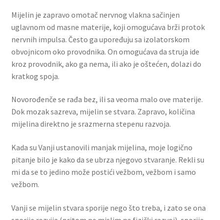
Mijelin je zapravo omotač nervnog vlakna sačinjen
uglavnom od masne materije, koji omogućava brži protok
nervnih impulsa. Često ga upoređuju sa izolatorskom
obvojnicom oko provodnika. On omogućava da struja ide
kroz provodnik, ako ga nema, ili ako je oštećen, dolazi do
kratkog spoja.
Novorođenče se rađa bez, ili sa veoma malo ove materije.
Dok mozak sazreva, mijelin se stvara. Zapravo, količina
mijelina direktno je srazmerna stepenu razvoja.
Kada su Vanji ustanovili manjak mijelina, moje logično
pitanje bilo je kako da se ubrza njegovo stvaranje. Rekli su
mi da se to jedino može postići vežbom, vežbom i samo
vežbom.
Vanji se mijelin stvara sporije nego što treba, i zato se ona
sporije razvija (pritom ne mislim na fizički razvoj), sporije