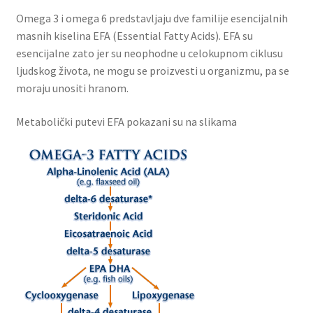
Omega 3 i omega 6 predstavljaju dve familije esencijalnih
masnih kiselina EFA (Essential Fatty Acids). EFA su
esencijalne zato jer su neophodne u celokupnom ciklusu
ljudskog života, ne mogu se proizvesti u organizmu, pa se
moraju unositi hranom.
Metabolički putevi EFA pokazani su na slikama