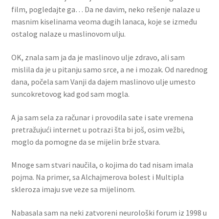
film, pogledajte ga… Da ne davim, neko rešenje nalaze u
masnim kiselinama veoma dugih lanaca, koje se između
ostalog nalaze u maslinovom ulju.
OK, znala sam ja da je maslinovo ulje zdravo, ali sam
mislila da je u pitanju samo srce, a ne i mozak. Od narednog
dana, počela sam Vanji da dajem maslinovo ulje umesto
suncokretovog kad god sam mogla.
A ja sam sela za računar i provodila sate i sate vremena
pretražujući internet u potrazi šta bi još, osim vežbi,
moglo da pomogne da se mijelin brže stvara.
Mnoge sam stvari naučila, o kojima do tad nisam imala
pojma. Na primer, sa Alchajmerova bolest i Multipla
skleroza imaju sve veze sa mijelinom.
Nabasala sam na neki zatvoreni neurološki forum iz 1998 u