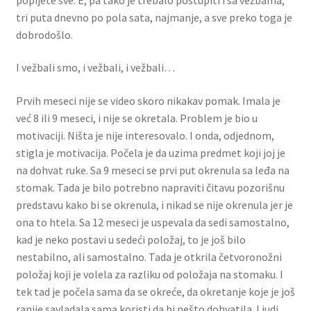
tri puta dnevno po pola sata, najmanje, a sve preko toga je
dobrodošlo.
I vežbali smo, i vežbali, i vežbali…
Prvih meseci nije se video skoro nikakav pomak. Imala je
već 8 ili 9 meseci, i nije se okretala. Problem je bio u
motivaciji. Ništa je nije interesovalo. I onda, odjednom,
stigla je motivacija. Počela je da uzima predmet koji joj je
na dohvat ruke. Sa 9 meseci se prvi put okrenula sa leđa na
stomak. Tada je bilo potrebno napraviti čitavu pozorišnu
predstavu kako bi se okrenula, i nikad se nije okrenula jer je
ona to htela. Sa 12 meseci je uspevala da sedi samostalno,
kad je neko postavi u sedeći položaj, to je još bilo
nestabilno, ali samostalno. Tada je otkrila četvoronožni
položaj koji je volela za razliku od položaja na stomaku. I
tek tad je počela sama da se okreće, da okretanje koje je još
ranije savladala sama koristi da bi nešto dohvatila. Ljudi