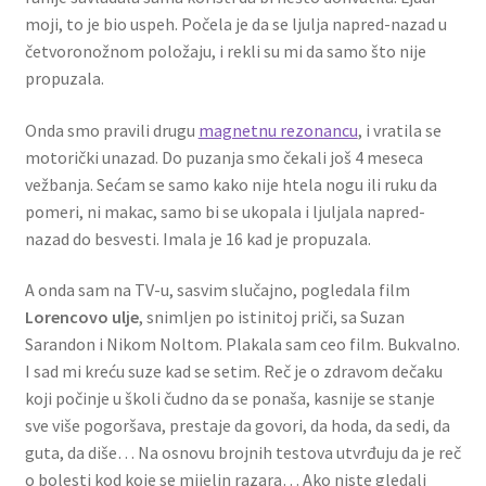
moji, to je bio uspeh. Počela je da se ljulja napred-nazad u
četvoronožnom položaju, i rekli su mi da samo što nije
propuzala.
Onda smo pravili drugu
magnetnu rezonancu
, i vratila se
motorički unazad. Do puzanja smo čekali još 4 meseca
vežbanja. Sećam se samo kako nije htela nogu ili ruku da
pomeri, ni makac, samo bi se ukopala i ljuljala napred-
nazad do besvesti. Imala je 16 kad je propuzala.
A onda sam na TV-u, sasvim slučajno, pogledala film
Lorencovo ulje
, snimljen po istinitoj priči, sa Suzan
Sarandon i Nikom Noltom. Plakala sam ceo film. Bukvalno.
I sad mi kreću suze kad se setim. Reč je o zdravom dečaku
koji počinje u školi čudno da se ponaša, kasnije se stanje
sve više pogoršava, prestaje da govori, da hoda, da sedi, da
guta, da diše… Na osnovu brojnih testova utvrđuju da je reč
o bolesti kod koje se mijelin razara… Ako niste gledali