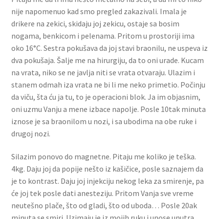
nije napomenuo kad smo pregled zakazivali. Imala je
drikere na zekici, skidaju joj zekicu, ostaje sa bosim
nogama, benkicom i pelenama. Pritom u prostoriji ima
oko 16°C. Sestra pokušava da joj stavi braonilu, ne uspeva iz
dva pokušaja. Šalje me na hirurgiju, da to oni urade. Kucam
na vrata, niko se ne javlja niti se vrata otvaraju. Ulazim i
stanem odmah iza vrata ne bi li me neko primetio. Počinju
da viču, šta ću ja tu, to je operacioni blok. Ja im objasnim,
oni uzmu Vanju a mene izbace napolje. Posle 10tak minuta
iznose je sa braonilom u nozi, i sa ubodima na obe ruke i
drugoj nozi.
Silazim ponovo do magnetne. Pitaju me koliko je teška.
4kg. Daju joj da popije nešto iz kašičice, posle saznajem da
je to kontrast. Daju joj injekciju nekog leka za smirenje, pa
će joj tek posle dati anesteziju. Pritom Vanja sve vreme
neutešno plače, što od gladi, što od uboda… Posle 20ak
minuta se smiri. Uzimaju je iz mojih ruku i unose unutra,