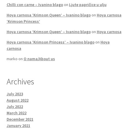
Chilli con carne – Ivanino blago
on
Ljute papričice u ulju
Hoya carnosa ‘Krimson Queen’ – Ivanino blago
on
Hoya carnosa
‘Krimson Princess’
Hoya carnosa ‘Krimson Queen’ – Ivanino blago
on
Hoya carnosa
Hoya carnosa ‘Krimson Princess’ – Ivanino blago
on
Hoya
carnosa
marko
on
O nama/About us
Archives
July 2023
August 2022
July 2022
March 2022
December 2021
January 2021