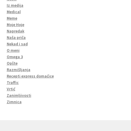
Iz medija
Medical
Meme
Moje Hoje
Napredak
Naša priča
Nekad i sad
O meni
Omega 3
Opšte
Razmišljanja
Recepti express domaćice
Traffic
Vrtić
Zanimljivosti
Zimnica