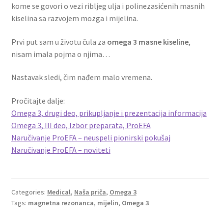
kome se govori o vezi ribljeg ulja i polinezasićenih masnih
kiselina sa razvojem mozga i mijelina.
Prvi put sam u životu čula za
omega 3 masne kiseline
,
nisam imala pojma o njima…
Nastavak sledi, čim nađem malo vremena.
Pročitajte dalje:
Omega 3, drugi deo, prikupljanje i prezentacija informacija
Omega 3, III deo, Izbor preparata, ProEFA
Naručivanje ProEFA – neuspeli pionirski pokušaj
Naručivanje ProEFA – noviteti
Categories:
Medical
,
Naša priča
,
Omega 3
Tags:
magnetna rezonanca
,
mijelin
,
Omega 3