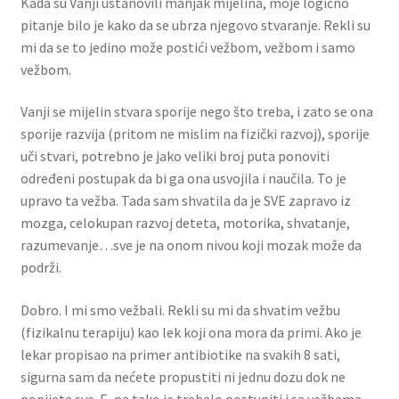
Kada su Vanji ustanovili manjak mijelina, moje logično
pitanje bilo je kako da se ubrza njegovo stvaranje. Rekli su
mi da se to jedino može postići vežbom, vežbom i samo
vežbom.
Vanji se mijelin stvara sporije nego što treba, i zato se ona
sporije razvija (pritom ne mislim na fizički razvoj), sporije
uči stvari, potrebno je jako veliki broj puta ponoviti
određeni postupak da bi ga ona usvojila i naučila. To je
upravo ta vežba. Tada sam shvatila da je SVE zapravo iz
mozga, celokupan razvoj deteta, motorika, shvatanje,
razumevanje…sve je na onom nivou koji mozak može da
podrži.
Dobro. I mi smo vežbali. Rekli su mi da shvatim vežbu
(fizikalnu terapiju) kao lek koji ona mora da primi. Ako je
lekar propisao na primer antibiotike na svakih 8 sati,
sigurna sam da nećete propustiti ni jednu dozu dok ne
popijete sve. E, pa tako je trebalo postupiti i sa vežbama,