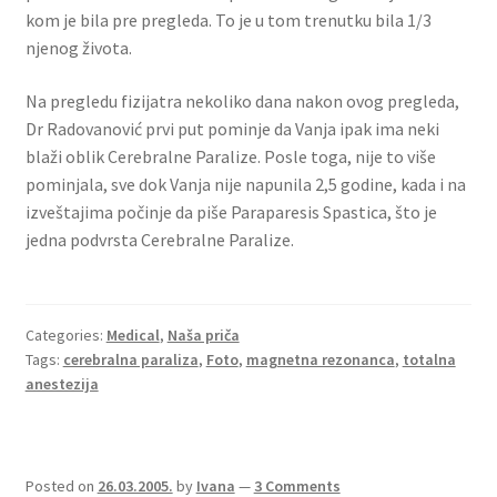
kom je bila pre pregleda. To je u tom trenutku bila 1/3
njenog života.
Na pregledu fizijatra nekoliko dana nakon ovog pregleda,
Dr Radovanović prvi put pominje da Vanja ipak ima neki
blaži oblik Cerebralne Paralize. Posle toga, nije to više
pominjala, sve dok Vanja nije napunila 2,5 godine, kada i na
izveštajima počinje da piše Paraparesis Spastica, što je
jedna podvrsta Cerebralne Paralize.
Categories:
Medical
,
Naša priča
Tags:
cerebralna paraliza
,
Foto
,
magnetna rezonanca
,
totalna
anestezija
Posted on
26.03.2005.
by
Ivana
—
3 Comments