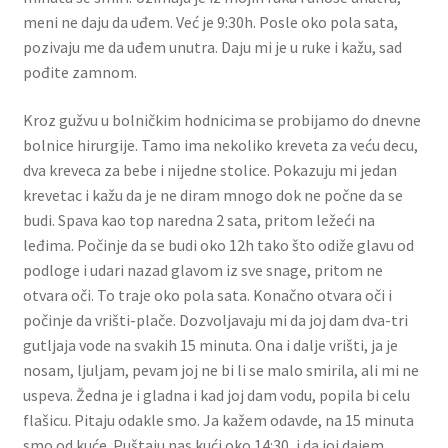
meni ne daju da uđem. Već je 9:30h. Posle oko pola sata,
pozivaju me da uđem unutra. Daju mi je u ruke i kažu, sad
pođite zamnom.
Kroz gužvu u bolničkim hodnicima se probijamo do dnevne
bolnice hirurgije. Tamo ima nekoliko kreveta za veću decu,
dva kreveca za bebe i nijedne stolice. Pokazuju mi jedan
krevetac i kažu da je ne diram mnogo dok ne počne da se
budi. Spava kao top naredna 2 sata, pritom ležeći na
leđima. Počinje da se budi oko 12h tako što odiže glavu od
podloge i udari nazad glavom iz sve snage, pritom ne
otvara oči. To traje oko pola sata. Konačno otvara oči i
počinje da vrišti-plače. Dozvoljavaju mi da joj dam dva-tri
gutljaja vode na svakih 15 minuta. Ona i dalje vrišti, ja je
nosam, ljuljam, pevam joj ne bi li se malo smirila, ali mi ne
uspeva. Žedna je i gladna i kad joj dam vodu, popila bi celu
flašicu. Pitaju odakle smo. Ja kažem odavde, na 15 minuta
smo od kuće. Puštaju nas kući oko 14:30, i da joj dajem