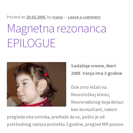
Posted on
28.03.2005.
by
Ivana
—
Leave a comment
Magnetna rezonanca
EPILOGUE
Sadašnje vreme, Mart
2005. Vanja ima 3 godine
Dok smo ležali na
Neurološkoj klinici,
Neuroradiolog koja dolazi
kao konsultant, nakon
pregleda oba snimka, predlaže da se, pošto je od
prethodnog nalaza proteklo 2 godine, pregled MR ponovi.