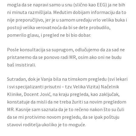
mogla da se napravi samo u snu (slično kao EEG) ja ne bih
ni minuta razmišljala. Međutim dobijam informaciju da to
nije preporučljivo, jer je u samom uređaju vrlo velika buka i
postoji velika verovatnoća da bi se dete probudilo,
pomerilo glavu, i pregled ne bi bio dobar.
Posle konsultacija sa suprugom, odlučujemo da za sad ne
pristanemo da se ponovo radi MR, osim ako oni ne budu
baš insistirali.
Sutradan, dok je Vanja bila na timskom pregledu (svi lekari
i svi specijalizanti prisutni – tzv. Velika Vizita) Načelnik
Klinike, Docent Jović, na kraju pregleda, kao zaključak,
konstatuje da misli da ne treba žuriti sa novim pregledom
MR. Kasnije sam saznala da je to rečeno nakon što su čuli
da se mi protivimo novom pregledu, da se ipak poštuju
stavovi roditelja ukoliko je to moguće.