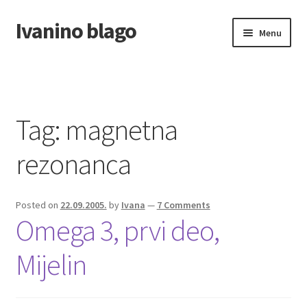
Ivanino blago
Skip
Skip
Menu
to
to
navigation
content
Home
O nama/About us
Tag:
magnetna
Foto galerija
rezonanca
Posted on
22.09.2005.
by
Ivana
—
7 Comments
Omega 3, prvi deo,
Mijelin