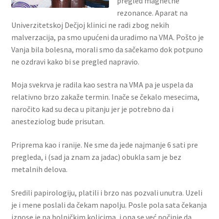
pregled magnetne
rezonance. Aparat na
Univerzitetskoj Dečjoj klinici ne radi zbog nekih
malverzacija, pa smo upućeni da uradimo na VMA. Pošto je
Vanja bila bolesna, morali smo da sačekamo dok potpuno
ne ozdravi kako bi se pregled napravio.
Moja svekrva je radila kao sestra na VMA pa je uspela da
relativno brzo zakaže termin. Inače se čekalo mesecima,
naročito kad su deca u pitanju jer je potrebno da i
anesteziolog bude prisutan.
Priprema kao i ranije. Ne sme da jede najmanje 6 sati pre
pregleda, i (sad ja znam za jadac) obukla sam je bez
metalnih delova.
Sredili papirologiju, platili i brzo nas pozvali unutra. Uzeli
je i mene poslali da čekam napolju. Posle pola sata čekanja
iznose je na bolničkim kolicima, i ona se već počinje da