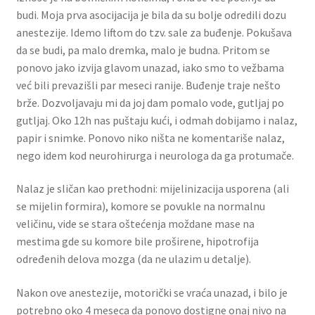
budi. Moja prva asocijacija je bila da su bolje odredili dozu
anestezije. Idemo liftom do tzv. sale za buđenje. Pokušava
da se budi, pa malo dremka, malo je budna. Pritom se
ponovo jako izvija glavom unazad, iako smo to vežbama
već bili prevazišli par meseci ranije. Buđenje traje nešto
brže. Dozvoljavaju mi da joj dam pomalo vode, gutljaj po
gutljaj. Oko 12h nas puštaju kući, i odmah dobijamo i nalaz,
papir i snimke. Ponovo niko ništa ne komentariše nalaz,
nego idem kod neurohirurga i neurologa da ga protumače.
Nalaz je sličan kao prethodni: mijelinizacija usporena (ali
se mijelin formira), komore se povukle na normalnu
veličinu, vide se stara oštećenja moždane mase na
mestima gde su komore bile proširene, hipotrofija
određenih delova mozga (da ne ulazim u detalje).
Nakon ove anestezije, motorički se vraća unazad, i bilo je
potrebno oko 4 meseca da ponovo dostigne onaj nivo na