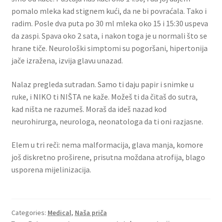
pomalo mleka kad stignem kući, da ne bi povraćala. Tako i
radim. Posle dva puta po 30 ml mleka oko 15 i 15:30 uspeva
da zaspi. Spava oko 2 sata, i nakon toga je u normali što se
hrane tiče. Neurološki simptomi su pogoršani, hipertonija
jače izražena, izvija glavu unazad.
Nalaz pregleda sutradan. Samo ti daju papir i snimke u
ruke, i NIKO ti NIŠTA ne kaže. Možeš ti da čitaš do sutra,
kad ništa ne razumeš. Moraš da ideš nazad kod
neurohirurga, neurologa, neonatologa da ti oni razjasne.
Elem u tri reči: nema malformacija, glava manja, komore
još diskretno proširene, prisutna moždana atrofija, blago
usporena mijelinizacija.
Categories:
Medical
,
Naša priča