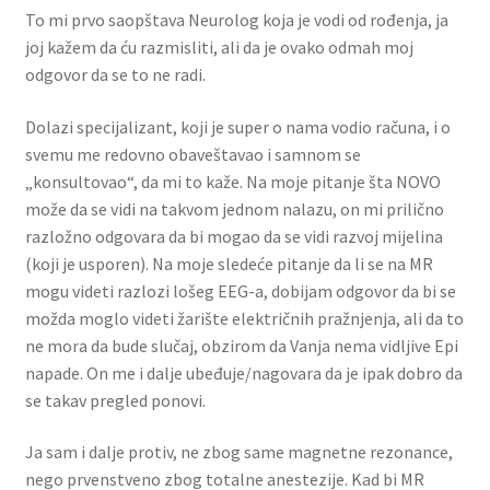
To mi prvo saopštava Neurolog koja je vodi od rođenja, ja
joj kažem da ću razmisliti, ali da je ovako odmah moj
odgovor da se to ne radi.
Dolazi specijalizant, koji je super o nama vodio računa, i o
svemu me redovno obaveštavao i samnom se
„konsultovao“, da mi to kaže. Na moje pitanje šta NOVO
može da se vidi na takvom jednom nalazu, on mi prilično
razložno odgovara da bi mogao da se vidi razvoj mijelina
(koji je usporen). Na moje sledeće pitanje da li se na MR
mogu videti razlozi lošeg EEG-a, dobijam odgovor da bi se
možda moglo videti žarište električnih pražnjenja, ali da to
ne mora da bude slučaj, obzirom da Vanja nema vidljive Epi
napade. On me i dalje ubeđuje/nagovara da je ipak dobro da
se takav pregled ponovi.
Ja sam i dalje protiv, ne zbog same magnetne rezonance,
nego prvenstveno zbog totalne anestezije. Kad bi MR