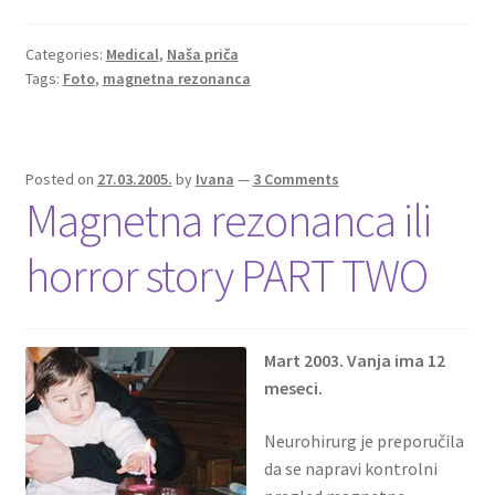
Categories:
Medical
,
Naša priča
Tags:
Foto
,
magnetna rezonanca
Posted on
27.03.2005.
by
Ivana
—
3 Comments
Magnetna rezonanca ili
horror story PART TWO
Mart 2003. Vanja ima 12
meseci.
Neurohirurg je preporučila
da se napravi kontrolni