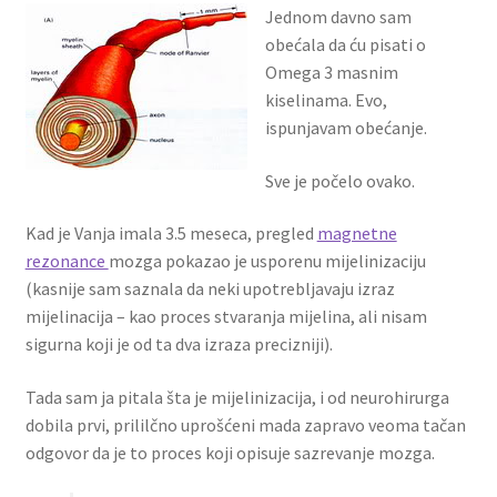
Jednom davno sam
obećala da ću pisati o
Omega 3 masnim
kiselinama. Evo,
ispunjavam obećanje.
Sve je počelo ovako.
Kad je Vanja imala 3.5 meseca, pregled
magnetne
rezonance
mozga pokazao je usporenu mijelinizaciju
(kasnije sam saznala da neki upotrebljavaju izraz
mijelinacija – kao proces stvaranja mijelina, ali nisam
sigurna koji je od ta dva izraza precizniji).
Tada sam ja pitala šta je mijelinizacija, i od neurohirurga
dobila prvi, prililčno uprošćeni mada zapravo veoma tačan
odgovor da je to proces koji opisuje sazrevanje mozga.