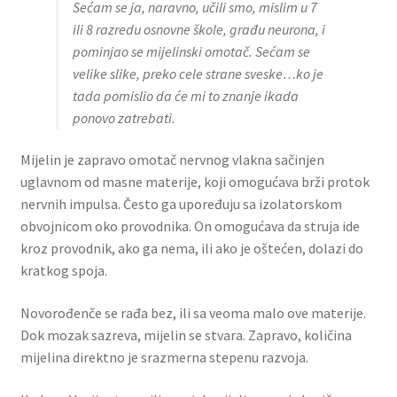
Sećam se ja, naravno, učili smo, mislim u 7
ili 8 razredu osnovne škole, građu neurona, i
pominjao se mijelinski omotač. Sećam se
velike slike, preko cele strane sveske…ko je
tada pomislio da će mi to znanje ikada
ponovo zatrebati.
Mijelin je zapravo omotač nervnog vlakna sačinjen
uglavnom od masne materije, koji omogućava brži protok
nervnih impulsa. Često ga upoređuju sa izolatorskom
obvojnicom oko provodnika. On omogućava da struja ide
kroz provodnik, ako ga nema, ili ako je oštećen, dolazi do
kratkog spoja.
Novorođenče se rađa bez, ili sa veoma malo ove materije.
Dok mozak sazreva, mijelin se stvara. Zapravo, količina
mijelina direktno je srazmerna stepenu razvoja.