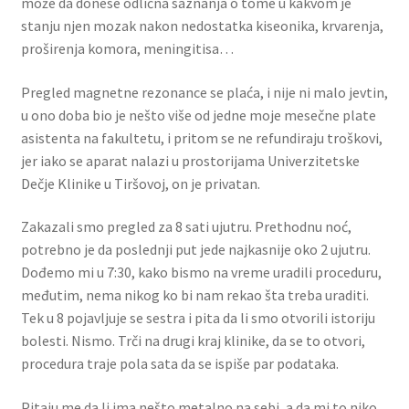
može da donese odlična saznanja o tome u kakvom je
stanju njen mozak nakon nedostatka kiseonika, krvarenja,
proširenja komora, meningitisa…
Pregled magnetne rezonance se plaća, i nije ni malo jevtin,
u ono doba bio je nešto više od jedne moje mesečne plate
asistenta na fakultetu, i pritom se ne refundiraju troškovi,
jer iako se aparat nalazi u prostorijama Univerzitetske
Dečje Klinike u Tiršovoj, on je privatan.
Zakazali smo pregled za 8 sati ujutru. Prethodnu noć,
potrebno je da poslednji put jede najkasnije oko 2 ujutru.
Dođemo mi u 7:30, kako bismo na vreme uradili proceduru,
međutim, nema nikog ko bi nam rekao šta treba uraditi.
Tek u 8 pojavljuje se sestra i pita da li smo otvorili istoriju
bolesti. Nismo. Trči na drugi kraj klinike, da se to otvori,
procedura traje pola sata da se ispiše par podataka.
Pitaju me da li ima nešto metalno na sebi, a da mi to niko