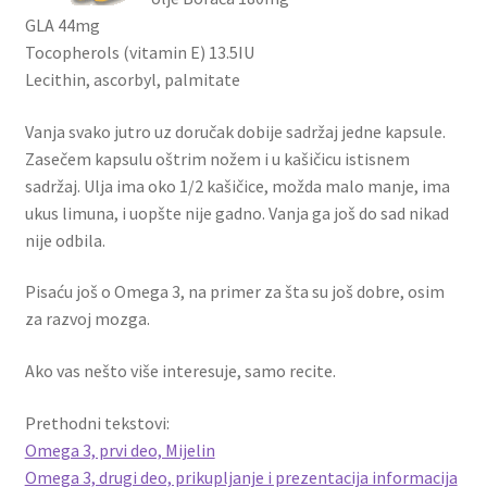
GLA 44mg
Tocopherols (vitamin E) 13.5IU
Lecithin, ascorbyl, palmitate
Vanja svako jutro uz doručak dobije sadržaj jedne kapsule.
Zasečem kapsulu oštrim nožem i u kašičicu istisnem
sadržaj. Ulja ima oko 1/2 kašičice, možda malo manje, ima
ukus limuna, i uopšte nije gadno. Vanja ga još do sad nikad
nije odbila.
Pisaću još o Omega 3, na primer za šta su još dobre, osim
za razvoj mozga.
Ako vas nešto više interesuje, samo recite.
Prethodni tekstovi:
Omega 3, prvi deo, Mijelin
Omega 3, drugi deo, prikupljanje i prezentacija informacija