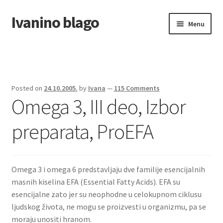
Ivanino blago
Skip
Skip
Menu
to
to
navigation
content
Home
O nama/About us
Posted on
24.10.2005.
by
Ivana
—
115 Comments
Omega 3, III deo, Izbor
Foto galerija
preparata, ProEFA
Omega 3 i omega 6 predstavljaju dve familije esencijalnih
masnih kiselina EFA (Essential Fatty Acids). EFA su
esencijalne zato jer su neophodne u celokupnom ciklusu
ljudskog života, ne mogu se proizvesti u organizmu, pa se
moraju unositi hranom.