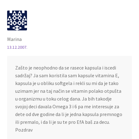
Marina
13.12.2007.
Zašto je neophodno da se rasece kapsula i iscedi
sadržaj? Ja sam koristila sam kapsule vitamina E,
kapsula je u obliku softgela i rekli su mi da je tako
uzimam jer na taj način se vitamin polako otpušta
u organizmu u toku celog dana. Ja bih takodje
svojoj deci davala Omega 3 i 6 pa me interesuje za
dete od dve godine da li je jedna kapsula premnogo
ili premalo, i da li je su te pro EfA baš za decu.
Pozdrav