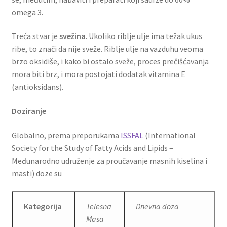
omega 3.
Treća stvar je
svežina
. Ukoliko riblje ulje ima težak ukus
ribe, to znači da nije sveže. Riblje ulje na vazduhu veoma
brzo oksidiše, i kako bi ostalo sveže, proces prečišćavanja
mora biti brz, i mora postojati dodatak vitamina E
(antioksidans).
Doziranje
Globalno, prema preporukama
ISSFAL
(International
Society for the Study of Fatty Acids and Lipids –
Međunarodno udruženje za proučavanje masnih kiselina i
masti) doze su
Kategorija
Telesna
Dnevna doza
Masa