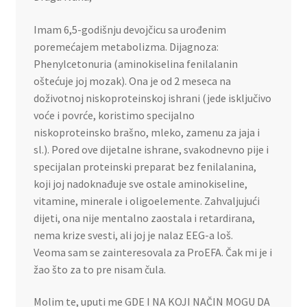
Imam 6,5-godišnju devojčicu sa urođenim
poremećajem metabolizma. Dijagnoza:
Phenylcetonuria (aminokiselina fenilalanin
oštećuje joj mozak). Ona je od 2 meseca na
doživotnoj niskoproteinskoj ishrani (jede isključivo
voće i povrće, koristimo specijalno
niskoproteinsko brašno, mleko, zamenu za jaja i
sl.). Pored ove dijetalne ishrane, svakodnevno pije i
specijalan proteinski preparat bez fenilalanina,
koji joj nadoknađuje sve ostale aminokiseline,
vitamine, minerale i oligoelemente. Zahvaljujući
dijeti, ona nije mentalno zaostala i retardirana,
nema krize svesti, ali joj je nalaz EEG-a loš.
Veoma sam se zainteresovala za ProEFA. Čak mi je i
žao što za to pre nisam čula.
Molim te, uputi me GDE I NA KOJI NAČIN MOGU DA