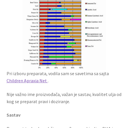
Pri izboru preparata, vodila sam se savetima sa sajta
Children Apraxia Net
.
Nije važno ime proizvođača, važan je sastav, kvalitet ulja od
kog se preparat pravi i doziranje.
Sastav