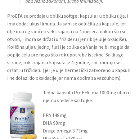
obavezno zakonom, slično imunizaciji.
ProEFA se prodaje u obliku softgel kapsula i u obliku ulja, i
ima dodat ukus limuna. Ja sam se odlučila za kapsule, jer
ulje ima ograničen vek trajanja na 4 meseca nakon što se
otvori, i mora se držati u frižideru (jer riblje ulje oksidiše).
Količina ulja u jednoj flaši je tolika da Vanja ne bi mogla da
popije celu pre nego što rok upotrebe istekne. Sa druge
strane, rok trajanja kapsula je 4 godine, i ne moraju se
držati u frižideru (jer je ulje hermetički zatvoreno u kapsuli
i ne dolazi do oksidacije jer nema dodira sa vazduhom).
Jedna kapsula ProEFA ima 1000mg ulja i u
njemu sledeće sastojke:
EPA 148mg
DHA 98mg
Druge omega 3 73mg
Ulje Borača 180mg