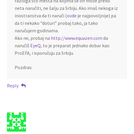
razloga što mesta na kojima se on može preko
neta naručiti, ne šalju za Srbiju. Ako imaš nekoga iz
inostranstva da ti naruči (
ovde
je najpovoljnije) pa
da ti nekako “doturi” probaj tako, ja tako
naručujem godinama.
Ako ne, probaj na
http://www.equazen.com
da
naručiš
EyeQ
, to je preparat jednako dobar kao
ProEFA, i isporučuju za Srbiju.
Pozdrav.
Reply