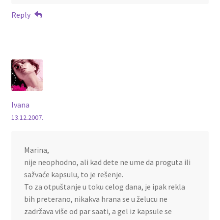
Reply
Ivana
13.12.2007.
Marina,
nije neophodno, ali kad dete ne ume da proguta ili
sažvaće kapsulu, to je rešenje.
To za otpuštanje u toku celog dana, je ipak rekla
bih preterano, nikakva hrana se u želucu ne
zadržava više od par saati, a gel iz kapsule se