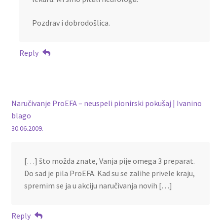
Pozdrav i dobrodošlica.
Reply
Naručivanje ProEFA – neuspeli pionirski pokušaj | Ivanino
blago
30.06.2009.
[…] što možda znate, Vanja pije omega 3 preparat.
Do sad je pila ProEFA. Kad su se zalihe privele kraju,
spremim se ja u akciju naručivanja novih […]
Reply