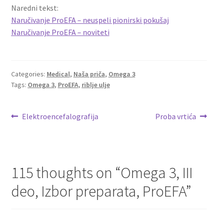
Naredni tekst:
Naručivanje ProEFA – neuspeli pionirski pokušaj
Naručivanje ProEFA – noviteti
Categories:
Medical
,
Naša priča
,
Omega 3
Tags:
Omega 3
,
ProEFA
,
riblje ulje
Post
Previous
Next
Elektroencefalografija
Proba vrtića
post:
post:
navigation
115 thoughts on “
Omega 3, III
deo, Izbor preparata, ProEFA
”