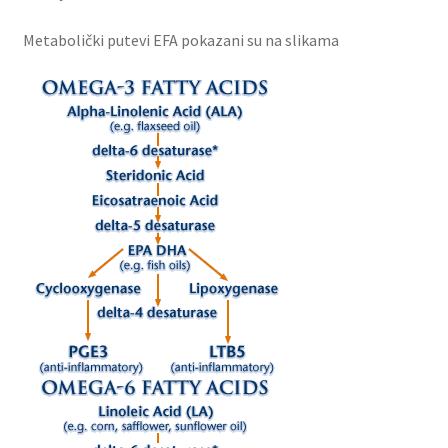
Metabolički putevi EFA pokazani su na slikama