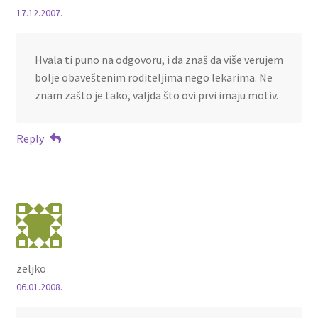
17.12.2007.
Hvala ti puno na odgovoru, i da znaš da više verujem
bolje obaveštenim roditeljima nego lekarima. Ne
znam zašto je tako, valjda što ovi prvi imaju motiv.
Reply
zeljko
06.01.2008.