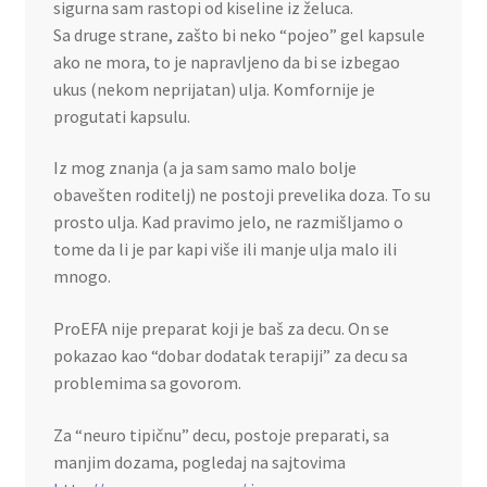
sigurna sam rastopi od kiseline iz želuca.
Sa druge strane, zašto bi neko “pojeo” gel kapsule
ako ne mora, to je napravljeno da bi se izbegao
ukus (nekom neprijatan) ulja. Komfornije je
progutati kapsulu.
Iz mog znanja (a ja sam samo malo bolje
obavešten roditelj) ne postoji prevelika doza. To su
prosto ulja. Kad pravimo jelo, ne razmišljamo o
tome da li je par kapi više ili manje ulja malo ili
mnogo.
ProEFA nije preparat koji je baš za decu. On se
pokazao kao “dobar dodatak terapiji” za decu sa
problemima sa govorom.
Za “neuro tipičnu” decu, postoje preparati, sa
manjim dozama, pogledaj na sajtovima