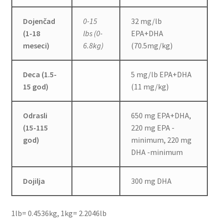
Dojenčad
0-15
32 mg/lb
(1-18
lbs (0-
EPA+DHA
meseci)
6.8kg)
(70.5mg/kg)
Deca (1.5-
5 mg/lb EPA+DHA
15 god)
(11 mg/kg)
Odrasli
650 mg EPA+DHA,
(15-115
220 mg EPA -
god)
minimum, 220 mg
DHA -minimum
Dojilja
300 mg DHA
1lb= 0.4536kg, 1kg= 2.2046lb