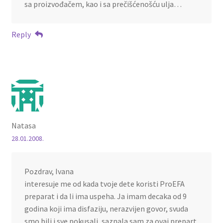
sa proizvođačem, kao i sa prečišćenošću ulja…
Reply
Natasa
28.01.2008.
Pozdrav, Ivana
interesuje me od kada tvoje dete koristi ProEFA
preparat i da li ima uspeha. Ja imam decaka od 9
godina koji ima disfaziju, nerazvijen govor, svuda
smo bili i sve pokusali, saznala sam za ovaj prepart