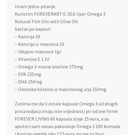
Imam jedno pitanje.
Koristim FOREVERARTIC SEA Uper Omega 3
Natural Fish Oils with Olive Oil.
Sastav po kapsuli:
– Kalorija 10
– Kalorija iz masnoca 10
– Ukupno masnoce 1gr
– Vitamina E 1 IU
– Omega 3 masne kiseline 375mg
– EPA 225mg
– DHA 150mg
– Oleinska kisleina iz maslinovog ulja 150mg
Zanima me da li ostale kapsule Omega 3 od drugih
proizvodjaca imaju iste vrijednosti jer od ove firme
FOREVER LIVING 60 kapsula staje 25 eura, a au
apoteci sam nasao pakovanje Omega 3 100 komada
i kostaju negdje oko 12.5 eura,pa me to buni.