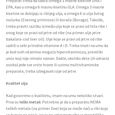
Preparat treba da sadrži omega 3 masne kiseline DHA i
EPA, kao u omega 6 masnu kiselinu GLA. Omega 3 masne
kiseline se dobijaju iz ribljeg ulja, a omega 6 iz ulja žutog
noćurka (Evening primrose) ili borača (Borage). Takođe,
treba praviti razliku između ulja koje se pravi od tela ribe i
onog koje se pravi od jetre od ribe (na primer ulje jetre
bakalara-cod liver oil). Ulje koje se pravi od jetre od ribe
sadrži u sebi prirodne vitamine A i D. Treba imati na umu da
je kod ovih vitamina moguća hipervitaminoza, preveliki
unos koji nije nimalo naivan. Dakle, ukoliko dete (ili odrasla
osoba) jede sve vrste hrane ili uzima multivitaminske
preparate, treba izbegavati ulje od jetre.
Kvalitet ulja
Kad govorimo o kvalitetu, imam na umu nekoliko stvari.
Prva su
teški metali
. Potrebno je da u preparatu NEMA
teških metala (na primer žive) koja se može naći u ribi koja
se kupuje na pijaci, jer su to uglavnom ribe iz mrestilišta-