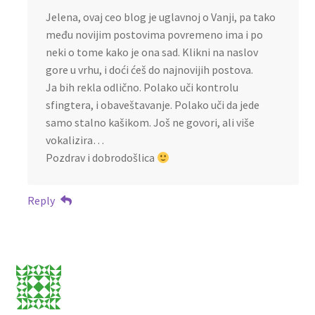
Jelena, ovaj ceo blog je uglavnoj o Vanji, pa tako
među novijim postovima povremeno ima i po
neki o tome kako je ona sad. Klikni na naslov
gore u vrhu, i doći ćeš do najnovijih postova.
Ja bih rekla odlično. Polako uči kontrolu
sfingtera, i obaveštavanje. Polako uči da jede
samo stalno kašikom. Još ne govori, ali više
vokalizira…
Pozdrav i dobrodošlica
Reply