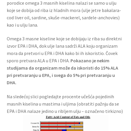
porodice omega 3 masnih kiselina nalazi se samo u ulju
koje se dobija od riba iz hladnih mora (ulje jetre bakalara-
cod liver oil, sardine, skuše-mackerel, sardele-anchovies)
kao i u ulju lana.
Omega 3 masne kiseline koje se dobijaju iz riba su direktni
izvor EPA i DHA, dok ulje lana sadrži ALA koju organizam
mora da pretvori u EPA i DHA kako bi ih iskoristio. Čovek
sporo pretvara ALA u EPA i DHA.
Pokazano je nekim
studijama da organizam može da iskoristi do 15% ALA
pri pretvaranju u EPA, i svega do 5% pri pretvaranju u
DHA.
Na sledećoj slici pogledajte procente učešća pojedinih
masnih kiselina u mastima i uljima (obratiti pažnju da se
EPA i DHA nalaze jedino u ribljem ulju – označeno tirkizno)