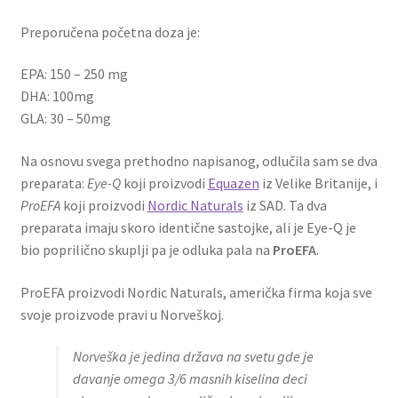
Preporučena početna doza je:
EPA: 150 – 250 mg
DHA: 100mg
GLA: 30 – 50mg
Na osnovu svega prethodno napisanog, odlučila sam se dva
preparata:
Eye-Q
koji proizvodi
Equazen
iz Velike Britanije, i
ProEFA
koji proizvodi
Nordic Naturals
iz SAD. Ta dva
preparata imaju skoro identične sastojke, ali je Eye-Q je
bio poprilično skuplji pa je odluka pala na
ProEFA
.
ProEFA proizvodi Nordic Naturals, američka firma koja sve
svoje proizvode pravi u Norveškoj.
Norveška je jedina država na svetu gde je
davanje omega 3/6 masnih kiselina deci