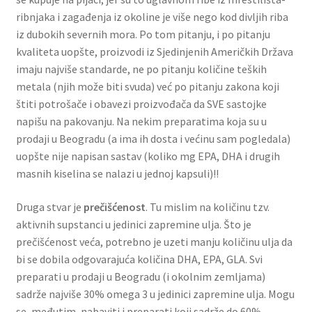
ribnjaka i zagađenja iz okoline je više nego kod divljih riba
iz dubokih severnih mora. Po tom pitanju, i po pitanju
kvaliteta uopšte, proizvodi iz Sjedinjenih Američkih Država
imaju najviše standarde, ne po pitanju količine teških
metala (njih može biti svuda) već po pitanju zakona koji
štiti potrošače i obavezi proizvođača da SVE sastojke
napišu na pakovanju. Na nekim preparatima koja su u
prodaji u Beogradu (a ima ih dosta i većinu sam pogledala)
uopšte nije napisan sastav (koliko mg EPA, DHA i drugih
masnih kiselina se nalazi u jednoj kapsuli)!!
Druga stvar je
prečišćenost
. Tu mislim na količinu tzv.
aktivnih supstanci u jedinici zapremine ulja. Što je
prečišćenost veća, potrebno je uzeti manju količinu ulja da
bi se dobila odgovarajuća količina DHA, EPA, GLA. Svi
preparati u prodaji u Beogradu (i okolnim zemljama)
sadrže najviše 30% omega 3 u jedinici zapremine ulja. Mogu
se, međutim, nabaviti i preparati koji sadrže do 60%