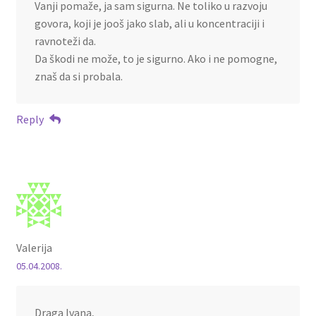
Vanji pomaže, ja sam sigurna. Ne toliko u razvoju
govora, koji je jooš jako slab, ali u koncentraciji i
ravnoteži da.
Da škodi ne može, to je sigurno. Ako i ne pomogne,
znaš da si probala.
Reply
Valerija
05.04.2008.
Draga Ivana,