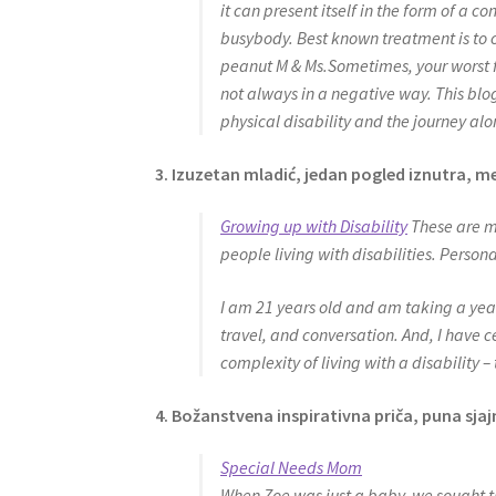
it can present itself in the form of a
busybody. Best known treatment is to c
peanut M & Ms.
Sometimes, your worst f
not always in a negative way. This blo
physical disability and the journey alon
3. Izuzetan mladić, jedan pogled iznutra, me
Growing up with Disability
These are my
people living with disabilities. Person
I am 21 years old and am taking a year 
travel, and conversation. And, I have c
complexity of living with a disability –
4. Božanstvena inspirativna priča, puna sja
Special Needs Mom
When Zoe was just a baby, we sought th