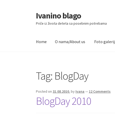
Ivanino blago
Skip
Skip
to
to
Priče iz života deteta sa posebnim potrebama
navigation
content
Home
O nama/About us
Foto galeri
Home
O nama/About us
Foto galerija
Tag:
BlogDay
Posted on
31.08.2010.
by
Ivana
—
12 Comments
BlogDay 2010