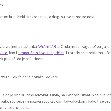
m.
re)otkrio. Neki su skroz novi, a drugi su sve samo ne novi.
oš iz vremena nastanka
AVrAmTAR
-a. Onda mi se ‘zagubio’ pa ga je
aveta
, kao i
simpatičnih životnih pričica
. l totally cool reklama u ćo
ek privlači da je odškrinem.
ittera. Tek će da se pokaže i dokaže.
la da je ona stvarno advokat. Onda, na Twitteru shvatih da nije, da
e dopala, što sebe ne naziva advokaticom/akvokatkom, kako li se već
pravnosti u jeziku.