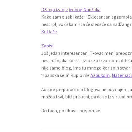
Džangrizanje jednog Nadžaka
Kako sam o sebi kaže: “Ekletantan egzemplar
nestrpljivo čekam šta će sledeće da nadžangri
Kutlače
.
Zapisi
Još jedan interesantan IT-ovac meni prepozna
nestručnjaka koristi izraze u izvornom obliku
nije samo blog, ima tu mnogo korisnih stvari
‘španska sela’. Kupio me
Azbukom
,
Matemat
Autore preporučenih blogova ne poznajem, a
možda i svi, biti prisutni, pa da se iz virtual p
Do tada, pozdravi i preporuke.