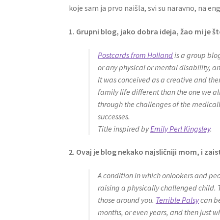
koje sam ja prvo naišla, svi su naravno, na en
1. Grupni blog, jako dobra ideja, žao mi j
Postcards from Holland
is a group blog
or any physical or mental disability, an
It was conceived as a creative and ther
family life different than the one we a
through the challenges of the medicall
successes.
Title inspired by
Emily Perl Kingsley
.
2. Ovaj je blog nekako najsličniji mom, i z
A condition in which onlookers and peo
raising a physically challenged child. 
those around you.
Terrible Palsy
can be
months, or even years, and then just w