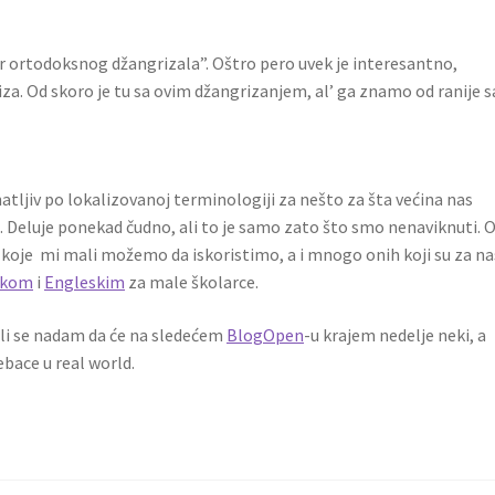
 ortodoksnog džangrizala”. Oštro pero uvek je interesantno,
za. Od skoro je tu sa ovim džangrizanjem, al’ ga znamo od ranije s
tljiv po lokalizovanoj terminologiji za nešto za šta većina nas
. Deluje ponekad čudno, ali to je samo zato što smo nenaviknuti. 
 koje mi mali možemo da iskoristimo, a i mnogo onih koji su za na
ikom
i
Engleskim
za male školarce.
li se nadam da će na sledećem
BlogOpen
-u krajem nedelje neki, a
rebace u real world.