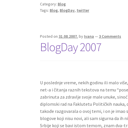
Category:
Blog
Tags:
Blog
,
BlogDay
,
twitter
Posted on
31.08.2007.
by
Ivana
—
3 Comments
BlogDay 2007
U poslednje vreme, nekih godinu ili malo viš
net-a i čitanja raznih tekstova na temu “pos
zabrinuta za zdravlje svoje male unuke, sinoć 
diplomski rad na Faklutetu Političkih nauka, 
takođe razgovarala o ovoj temi, i on je imao
blogove koji nisu novi, ali sam sigurna da ih n
Srbije koji se bavi istom temom, znam dva-tri