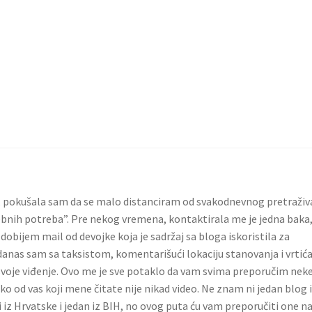
e, pokušala sam da se malo distanciram od svakodnevnog pretraživ
ebnih potreba”. Pre nekog vremena, kontaktirala me je jedna baka
dobijem mail od devojke koja je sadržaj sa bloga iskoristila za
danas sam sa taksistom, komentarišući lokaciju stanovanja i vrtić
 svoje viđenje. Ovo me je sve potaklo da vam svima preporučim nek
iko od vas koji mene čitate nije nikad video. Ne znam ni jedan blog 
 iz Hrvatske i jedan iz BIH, no ovog puta ću vam preporučiti one n