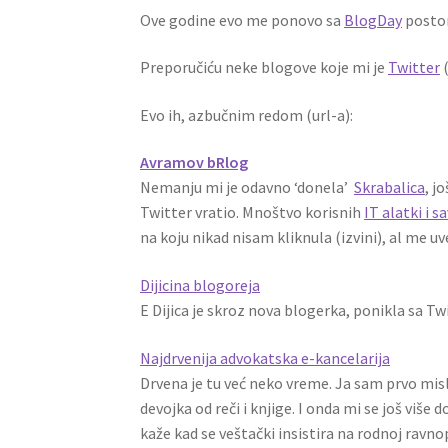
Ove godine evo me ponovo sa
BlogDay
posto
Preporučiću neke blogove koje mi je
Twitter
(
Evo ih, azbučnim redom (url-a):
Avramov bRlog
Nemanju mi je odavno ‘donela’
Skrabalica
, j
Twitter vratio. Mnoštvo korisnih
IT alatki i s
na koju nikad nisam kliknula (izvini), al me uv
Dijicina blogoreja
E Dijica je skroz nova blogerka, ponikla sa Tw
Najdrvenija advokatska e-kancelarija
Drvena je tu već neko vreme. Ja sam prvo misli
devojka od reči i knjige. I onda mi se još viš
kaže kad se veštački insistira na rodnoj ravno