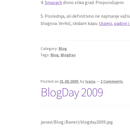
4.
Smarach
divno slika grad. Preporučujem.
5. Poslednja, ali definitivno ne najmanje važn
blogova. Verkić, skidam kapu.
Uspesi, padovi i
Category:
Blog
Tags:
Blog
,
BlogDay
Posted on
31.08.2009.
by
Ivana
—
2 Comments
BlogDay 2009
janavi/Blog/Baneri/blogday2009.jpg