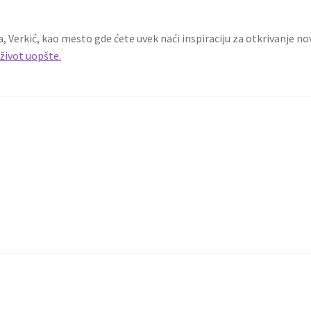
a, Verkić, kao mesto gde ćete uvek naći inspiraciju za otkrivanje no
 život uopšte.