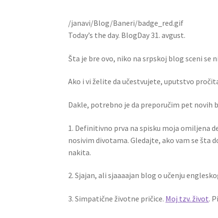
/janavi/Blog/Baneri/badge_red.gif
Today’s the day. BlogDay 31. avgust.
Šta je bre ovo, niko na srpskoj blog sceni se n
Ako i vi želite da učestvujete, uputstvo pročit
Dakle, potrebno je da preporučim pet novih b
1. Definitivno prva na spisku moja omiljena d
nosivim divotama. Gledajte, ako vam se šta 
nakita.
2. Sjajan, ali sjaaaajan blog o učenju engles
3. Simpatične životne pričice.
Moj tzv. život
. P