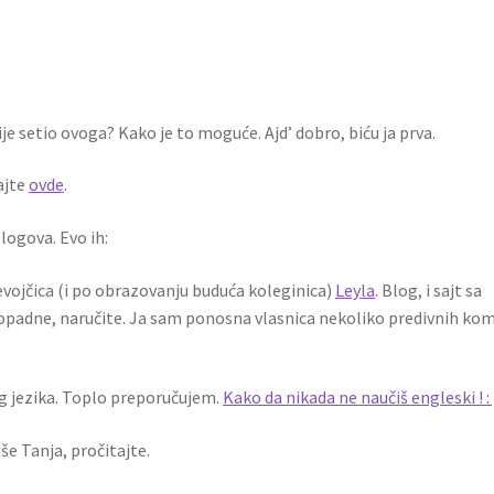
ije setio ovoga? Kako je to moguće. Ajd’ dobro, biću ja prva.
ajte
ovde
.
logova. Evo ih:
evojčica (i po obrazovanju buduća koleginica)
Leyla
. Blog, i sajt sa
dopadne, naručite. Ja sam ponosna vlasnica nekoliko predivnih ko
kog jezika. Toplo preporučujem.
Kako da nikada ne naučiš engleski ! : 
iše Tanja, pročitajte.