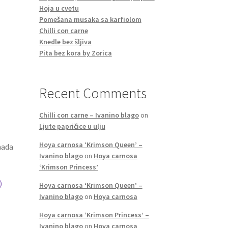
Hoja u cvetu
Pomešana musaka sa karfiolom
Chilli con carne
Knedle bez šljiva
Pita bez kora by Zorica
Recent Comments
Chilli con carne – Ivanino blago
on
Ljute papričice u ulju
Hoya carnosa ‘Krimson Queen’ –
mada
Ivanino blago
on
Hoya carnosa
‘Krimson Princess’
)
Hoya carnosa ‘Krimson Queen’ –
Ivanino blago
on
Hoya carnosa
Hoya carnosa ‘Krimson Princess’ –
Ivanino blago
on
Hoya carnosa