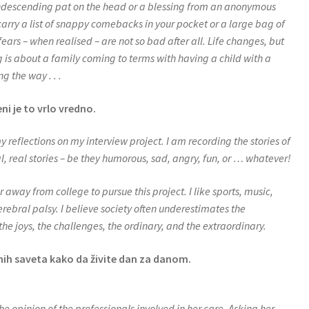
 condescending pat on the head or a blessing from an anonymous
arry a list of snappy comebacks in your pocket or a large bag of
ears – when realised – are not so bad after all. Life changes, but
g is about a family coming to terms with having a child with a
g the way . . .
ni je to vrlo vredno.
 reflections on my interview project. I am recording the stories of
al, real stories – be they humorous, sad, angry, fun, or … whatever!
away from college to pursue this project. I like sports, music,
erebral palsy. I believe society often underestimates the
 the joys, the challenges, the ordinary, and the extraordinary.
jnih saveta kako da živite dan za danom.
e opinion of the professionals involved in her care. Asking her