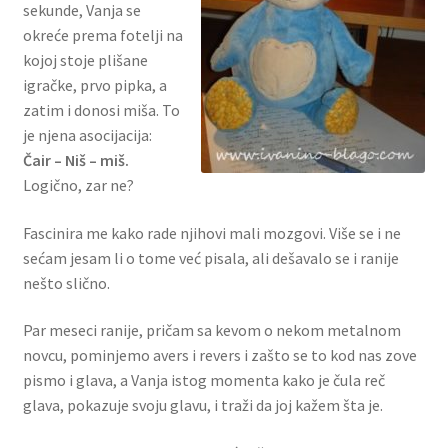
sekunde, Vanja se
okreće prema fotelji na
kojoj stoje plišane
igračke, prvo pipka, a
zatim i donosi miša. To
je njena asocijacija:
Čair – Niš – miš.
Logično, zar ne?
Fascinira me kako rade njihovi mali mozgovi. Više se i ne
sećam jesam li o tome već pisala, ali dešavalo se i ranije
nešto slično.
Par meseci ranije, pričam sa kevom o nekom metalnom
novcu, pominjemo avers i revers i zašto se to kod nas zove
pismo i glava, a Vanja istog momenta kako je čula reč
glava, pokazuje svoju glavu, i traži da joj kažem šta je.