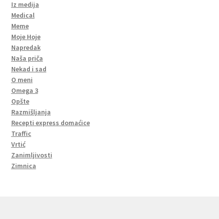
Iz medija
Medical
Meme
Moje Hoje
Napredak
Naša priča
Nekad i sad
O meni
Omega 3
Opšte
Razmišljanja
Recepti express domaćice
Traffic
Vrtić
Zanimljivosti
Zimnica