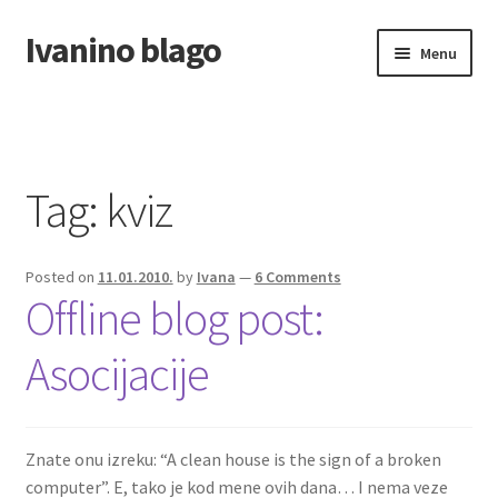
Ivanino blago
Skip
Skip
Menu
to
to
navigation
content
Home
O nama/About us
Tag:
kviz
Foto galerija
Posted on
11.01.2010.
by
Ivana
—
6 Comments
Offline blog post:
Asocijacije
Znate onu izreku: “A clean house is the sign of a broken
computer”. E, tako je kod mene ovih dana… I nema veze