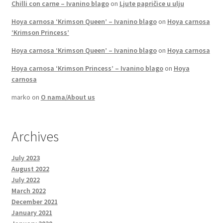
Chilli con carne – Ivanino blago
on
Ljute papričice u ulju
Hoya carnosa ‘Krimson Queen’ – Ivanino blago
on
Hoya carnosa
‘Krimson Princess’
Hoya carnosa ‘Krimson Queen’ – Ivanino blago
on
Hoya carnosa
Hoya carnosa ‘Krimson Princess’ – Ivanino blago
on
Hoya
carnosa
marko
on
O nama/About us
Archives
July 2023
August 2022
July 2022
March 2022
December 2021
January 2021