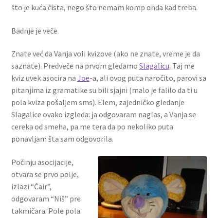
što je kuća čista, nego što nemam komp onda kad treba.
Badnje je veče.
Znate već da Vanja voli kvizove (ako ne znate, vreme je da
saznate). Predveče na prvom gledamo
Slagalicu
. Taj me
kviz uvek asocira na
Joe
-a, ali ovog puta naročito, parovi sa
pitanjima iz gramatike su bili sjajni (malo je falilo da ti u
pola kviza pošaljem sms). Elem, zajedničko gledanje
Slagalice ovako izgleda: ja odgovaram naglas, a Vanja se
cereka od smeha, pa me tera da po nekoliko puta
ponavljam šta sam odgovorila.
Počinju asocijacije,
otvara se prvo polje,
izlazi “Čair”,
odgovaram “Niš” pre
takmičara. Pole pola