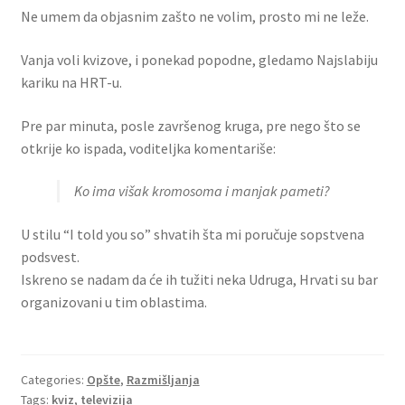
Ne umem da objasnim zašto ne volim, prosto mi ne leže.
Vanja voli kvizove, i ponekad popodne, gledamo Najslabiju
kariku na HRT-u.
Pre par minuta, posle završenog kruga, pre nego što se
otkrije ko ispada, voditeljka komentariše:
Ko ima višak kromosoma i manjak pameti?
U stilu “I told you so” shvatih šta mi poručuje sopstvena
podsvest.
Iskreno se nadam da će ih tužiti neka Udruga, Hrvati su bar
organizovani u tim oblastima.
Categories:
Opšte
,
Razmišljanja
Tags:
kviz
,
televizija