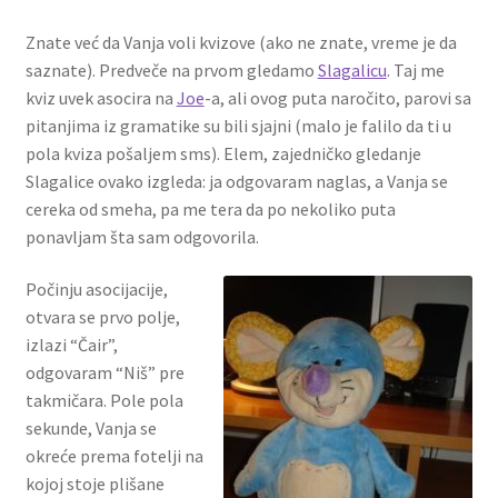
Znate već da Vanja voli kvizove (ako ne znate, vreme je da
saznate). Predveče na prvom gledamo
Slagalicu
. Taj me
kviz uvek asocira na
Joe
-a, ali ovog puta naročito, parovi sa
pitanjima iz gramatike su bili sjajni (malo je falilo da ti u
pola kviza pošaljem sms). Elem, zajedničko gledanje
Slagalice ovako izgleda: ja odgovaram naglas, a Vanja se
cereka od smeha, pa me tera da po nekoliko puta
ponavljam šta sam odgovorila.
Počinju asocijacije,
otvara se prvo polje,
izlazi “Čair”,
odgovaram “Niš” pre
takmičara. Pole pola
sekunde, Vanja se
okreće prema fotelji na
kojoj stoje plišane