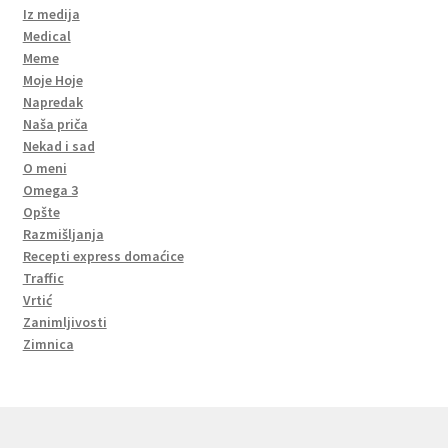
Iz medija
Medical
Meme
Moje Hoje
Napredak
Naša priča
Nekad i sad
O meni
Omega 3
Opšte
Razmišljanja
Recepti express domaćice
Traffic
Vrtić
Zanimljivosti
Zimnica