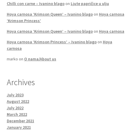
Chilli con carne – Ivanino blago
on
Ljute papričice u ulju
Hoya carnosa ‘Krimson Queen’ – Ivanino blago
on
Hoya carnosa
‘Krimson Princess’
Hoya carnosa ‘Krimson Queen’ – Ivanino blago
on
Hoya carnosa
Hoya carnosa ‘Krimson Princess’ – Ivanino blago
on
Hoya
carnosa
marko
on
O nama/About us
Archives
July 2023
August 2022
July 2022
March 2022
December 2021
January 2021