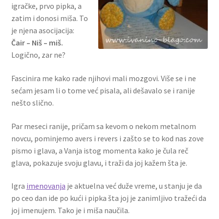
igračke, prvo pipka, a
zatim i donosi miša. To
je njena asocijacija:
Čair – Niš – miš.
Logično, zar ne?
Fascinira me kako rade njihovi mali mozgovi. Više se i ne
sećam jesam li o tome već pisala, ali dešavalo se i ranije
nešto slično.
Par meseci ranije, pričam sa kevom o nekom metalnom
novcu, pominjemo avers i revers i zašto se to kod nas zove
pismo i glava, a Vanja istog momenta kako je čula reč
glava, pokazuje svoju glavu, i traži da joj kažem šta je.
Igra
imenovanja
je aktuelna već duže vreme, u stanju je da
po ceo dan ide po kući i pipka šta joj je zanimljivo tražeći da
joj imenujem. Tako je i miša naučila.