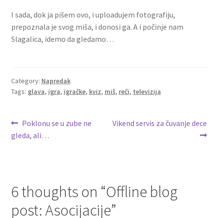
I sada, dok ja pišem ovo, i uploadujem fotografiju,
prepoznala je svog miša, i donosi ga. A i počinje nam
Slagalica, idemo da gledamo…
Category:
Napredak
Tags:
glava
,
igra
,
igračke
,
kviz
,
miš
,
reči
,
televizija
Post
Previous
Next
Poklonu se u zube ne
Vikend servis za čuvanje dece
post:
post:
gleda, ali…
navigation
6 thoughts on “
Offline blog
post: Asocijacije
”