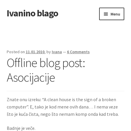
Ivanino blago
Skip
Skip
Menu
to
to
navigation
content
Home
O nama/About us
Posted on
11.01.2010.
by
Ivana
—
6 Comments
Offline blog post:
Foto galerija
Asocijacije
Znate onu izreku: “A clean house is the sign of a broken
computer”. E, tako je kod mene ovih dana… I nema veze
što je kuća čista, nego što nemam komp onda kad treba.
Badnje je veče.