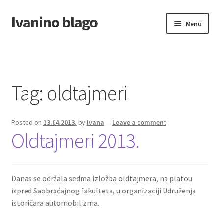
Ivanino blago
Skip
Skip
Menu
to
to
navigation
content
Home
O nama/About us
Tag:
oldtajmeri
Foto galerija
Posted on
13.04.2013.
by
Ivana
—
Leave a comment
Oldtajmeri 2013.
Danas se održala sedma izložba oldtajmera, na platou
ispred Saobraćajnog fakulteta, u organizaciji Udruženja
istoričara automobilizma.