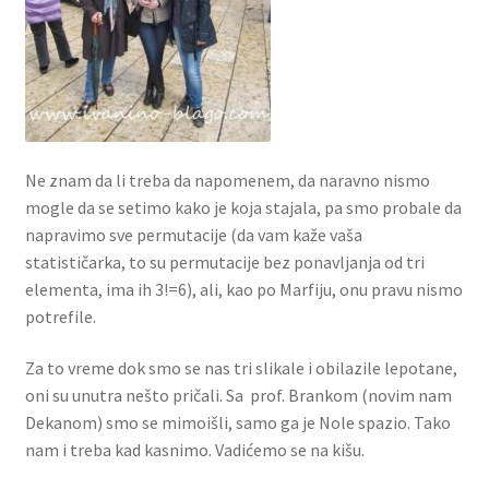
Ne znam da li treba da napomenem, da naravno nismo
mogle da se setimo kako je koja stajala, pa smo probale da
napravimo sve permutacije (da vam kaže vaša
statističarka, to su permutacije bez ponavljanja od tri
elementa, ima ih 3!=6), ali, kao po Marfiju, onu pravu nismo
potrefile.
Za to vreme dok smo se nas tri slikale i obilazile lepotane,
oni su unutra nešto pričali. Sa prof. Brankom (novim nam
Dekanom) smo se mimoišli, samo ga je Nole spazio. Tako
nam i treba kad kasnimo. Vadićemo se na kišu.