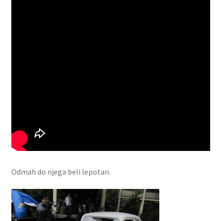
Odmah do njega beli lepotan.