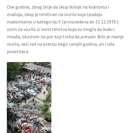
Ove godine, zbog želje da skup dobije na kvalitetu i
značaju, skup je limitiran na vozila koja spadaju
maksimalno u kategoriju F (proizvedena do 31.12.1970.)
osim za vozila iz inostranstva koja su mogla da budu i
mlađa, obzirom na put koji treba da prevale. Bilo je manje
vozila, veći red na platou nego ranijih godina, ali i više
posetilaca.