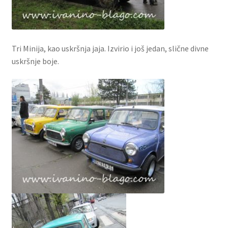
Tri Minija, kao uskršnja jaja. Izvirio i još jedan, slične divne
uskršnje boje.