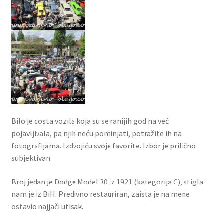
Bilo je dosta vozila koja su se ranijih godina već
pojavljivala, pa njih neću pominjati, potražite ih na
fotografijama. Izdvojiću svoje favorite. Izbor je prilično
subjektivan.
Broj jedan je Dodge Model 30 iz 1921 (kategorija C), stigla
nam je iz BiH. Predivno restauriran, zaista je na mene
ostavio najjači utisak.