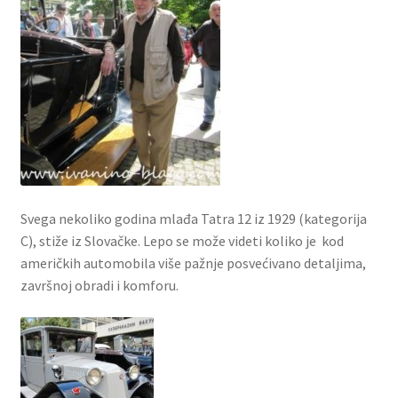
Svega nekoliko godina mlađa Tatra 12 iz 1929 (kategorija
C), stiže iz Slovačke. Lepo se može videti koliko je kod
američkih automobila više pažnje posvećivano detaljima,
završnoj obradi i komforu.