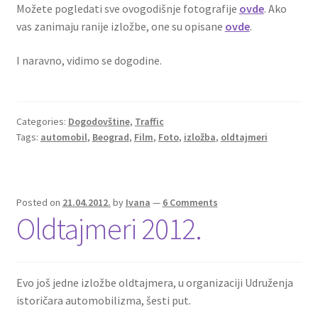
Možete pogledati sve ovogodišnje fotografije
ovde
. Ako
vas zanimaju ranije izložbe, one su opisane
ovde
.
I naravno, vidimo se dogodine.
Categories:
Dogodovštine
,
Traffic
Tags:
automobil
,
Beograd
,
Film
,
Foto
,
izložba
,
oldtajmeri
Posted on
21.04.2012.
by
Ivana
—
6 Comments
Oldtajmeri 2012.
Evo još jedne izložbe oldtajmera, u organizaciji Udruženja
istoričara automobilizma, šesti put.