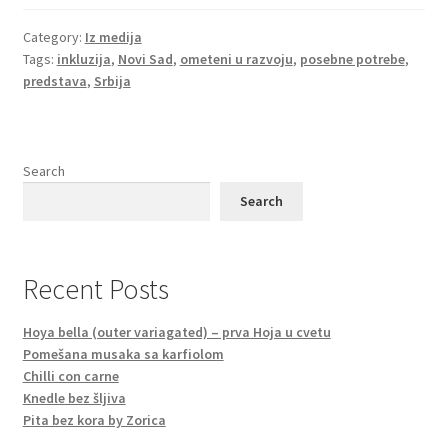
Category:
Iz medija
Tags:
inkluzija
,
Novi Sad
,
ometeni u razvoju
,
posebne potrebe
,
predstava
,
Srbija
Search
Search
Recent Posts
Hoya bella (outer variagated) – prva Hoja u cvetu
Pomešana musaka sa karfiolom
Chilli con carne
Knedle bez šljiva
Pita bez kora by Zorica