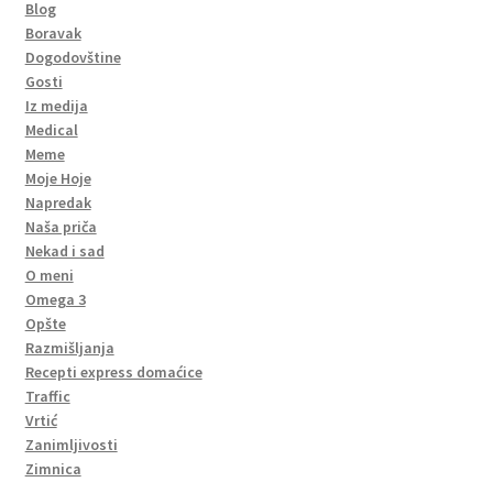
Blog
Boravak
Dogodovštine
Gosti
Iz medija
Medical
Meme
Moje Hoje
Napredak
Naša priča
Nekad i sad
O meni
Omega 3
Opšte
Razmišljanja
Recepti express domaćice
Traffic
Vrtić
Zanimljivosti
Zimnica