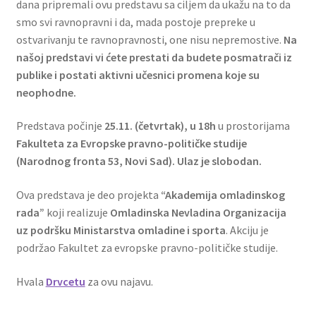
dana pripremali ovu predstavu sa ciljem da ukažu na to da
smo svi ravnopravni i da, mada postoje prepreke u
ostvarivanju te ravnopravnosti, one nisu nepremostive.
Na
našoj predstavi vi ćete prestati da budete posmatrači iz
publike i postati aktivni učesnici promena koje su
neophodne.
Predstava počinje
25.11. (četvrtak), u 18h
u prostorijama
Fakulteta za Evropske pravno-političke studije
(Narodnog fronta 53, Novi Sad). Ulaz je slobodan.
Ova predstava je deo projekta
“Akademija omladinskog
rada”
koji realizuje
Omladinska Nevladina Organizacija
uz podršku Ministarstva omladine i sporta
. Akciju je
podržao Fakultet za evropske pravno-političke studije.
Hvala
Drvcetu
za ovu najavu.