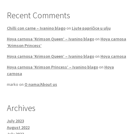
Recent Comments
Chilli con carne – Ivanino blago
on
Ljute papričice u ulju
Hoya carnosa ‘Krimson Queen’ – Ivanino blago
on
Hoya carnosa
‘Krimson Princess’
Hoya carnosa ‘Krimson Queen’ – Ivanino blago
on
Hoya carnosa
Hoya carnosa ‘Krimson Princess’ – Ivanino blago
on
Hoya
carnosa
marko
on
O nama/About us
Archives
July 2023
August 2022
July 2022