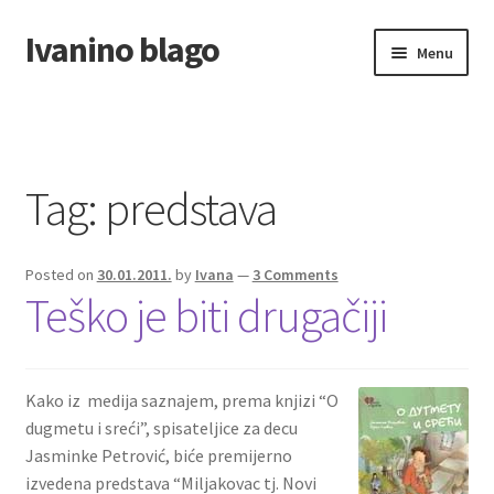
Ivanino blago
Skip
Skip
Menu
to
to
navigation
content
Home
O nama/About us
Tag:
predstava
Foto galerija
Posted on
30.01.2011.
by
Ivana
—
3 Comments
Teško je biti drugačiji
Kako iz medija saznajem, prema knjizi “O
dugmetu i sreći”, spisateljice za decu
Jasminke Petrović, biće premijerno
izvedena predstava “Miljakovac tj. Novi