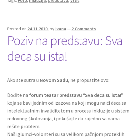
Tags:
Foto
,
inkluzija
,
predstava
,
Vrtić
Posted on
24.11.2010.
by
Ivana
—
2 Comments
Poziv na predstavu: Sva
deca su ista!
Ako ste sutra u
Novom Sadu
, ne propustite ovo:
Dođite na
forum teatar predstavu “Sva deca su ista!”
koja se bavi jednim od izazova na koji mogu naići deca sa
intelektualnim invaliditetom u procesu inkluzije u sistem
redovnog školovanja, i pokušajte da zajedno sa nama
rešite problem.
Naši glumci-volonteri su sa velikom pažnjom proteklih