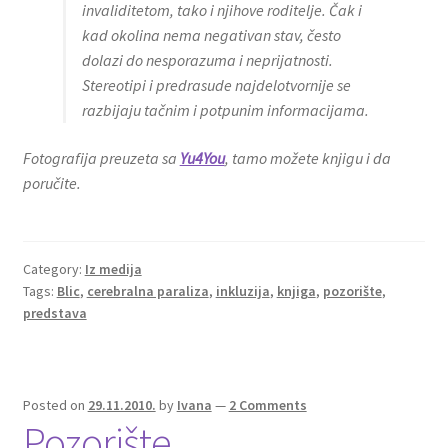
invaliditetom, tako i njihove roditelje. Čak i
kad okolina nema negativan stav, često
dolazi do nesporazuma i neprijatnosti.
Stereotipi i predrasude najdelotvornije se
razbijaju tačnim i potpunim informacijama.
Fotografija preuzeta sa
Yu4You
, tamo možete knjigu i da
poručite.
Category:
Iz medija
Tags:
Blic
,
cerebralna paraliza
,
inkluzija
,
knjiga
,
pozorište
,
predstava
Posted on
29.11.2010.
by
Ivana
—
2 Comments
Pozorište