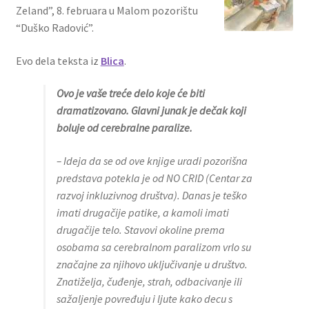
Zeland”, 8. februara u Malom pozorištu
“Duško Radović”.
Evo dela teksta iz
Blica
.
Ovo je vaše treće delo koje će biti
dramatizovano. Glavni junak je dečak koji
boluje od cerebralne paralize.
– Ideja da se od ove knjige uradi pozorišna
predstava potekla je od NO CRID (Centar za
razvoj inkluzivnog društva). Danas je teško
imati drugačije patike, a kamoli imati
drugačije telo. Stavovi okoline prema
osobama sa cerebralnom paralizom vrlo su
značajne za njihovo uključivanje u društvo.
Znatiželja, čuđenje, strah, odbacivanje ili
sažaljenje povređuju i ljute kako decu s